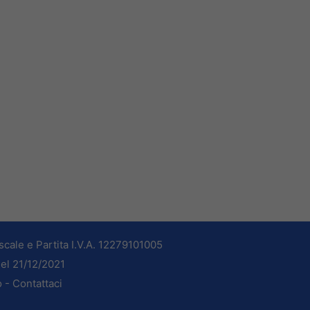
cale e Partita I.V.A. 12279101005
del 21/12/2021
o -
Contattaci