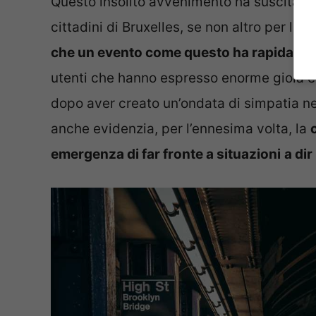
Questo insolito avvenimento ha suscitato 
cittadini di Bruxelles, se non altro per la 
che un evento come questo ha rapidamente
utenti che hanno espresso enorme gioia e s
dopo aver creato un’ondata di simpatia ne
anche evidenzia, per l’ennesima volta, la
emergenza di far fronte a situazioni
a dir