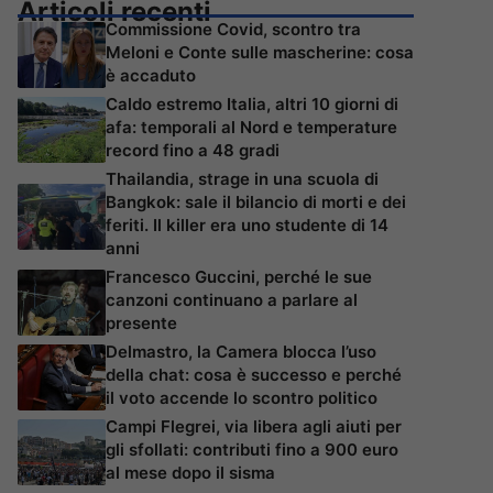
Articoli recenti
Commissione Covid, scontro tra
Meloni e Conte sulle mascherine: cosa
è accaduto
Caldo estremo Italia, altri 10 giorni di
afa: temporali al Nord e temperature
record fino a 48 gradi
Thailandia, strage in una scuola di
Bangkok: sale il bilancio di morti e dei
feriti. Il killer era uno studente di 14
anni
Francesco Guccini, perché le sue
canzoni continuano a parlare al
presente
Delmastro, la Camera blocca l’uso
della chat: cosa è successo e perché
il voto accende lo scontro politico
Campi Flegrei, via libera agli aiuti per
gli sfollati: contributi fino a 900 euro
al mese dopo il sisma