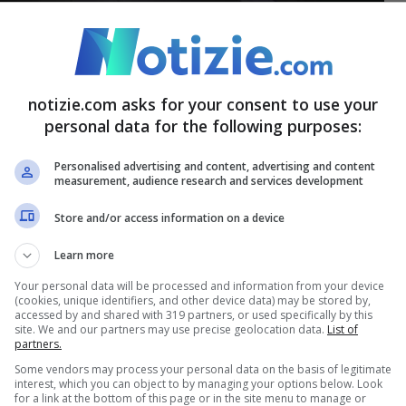
 sono ritrovati a gestire una situazione rara e
notizie.com asks for your consent to use your
personal data for the following purposes:
ntervento rapidissimo.
L’azienda di trasporti ha
alo speciale per celebrare la nascit
a di quello
Personalised advertising and content, advertising and content
measurement, audience research and services development
aby’
“. Lo stesso neonato riceverà un biglietto
Store and/or access information on a device
zzi pubblici STIB per tutta la vita. L’azienda,
Learn more
iccola nuova stella del loro firmamento
, prima
Your personal data will be processed and information from your device
enticheremo mai
“.
(cookies, unique identifiers, and other device data) may be stored by,
accessed by and shared with 319 partners, or used specifically by this
site. We and our partners may use precise geolocation data.
List of
partners.
lo
Some vendors may process your personal data on the basis of legitimate
interest, which you can object to by managing your options below. Look
for a link at the bottom of this page or in the site menu to manage or