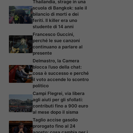
Thailandia, strage in una
scuola di Bangkok: sale il
bilancio di morti e dei
feriti. Il killer era uno
studente di 14 anni
Francesco Guccini,
perché le sue canzoni
continuano a parlare al
presente
Delmastro, la Camera
blocca l’uso della chat:
cosa è successo e perché
il voto accende lo scontro
politico
Campi Flegrei, via libera
agli aiuti per gli sfollati:
contributi fino a 900 euro
al mese dopo il sisma
Taglio accise gasolio
prorogato fino al 24
agosto: cosa cambia per i