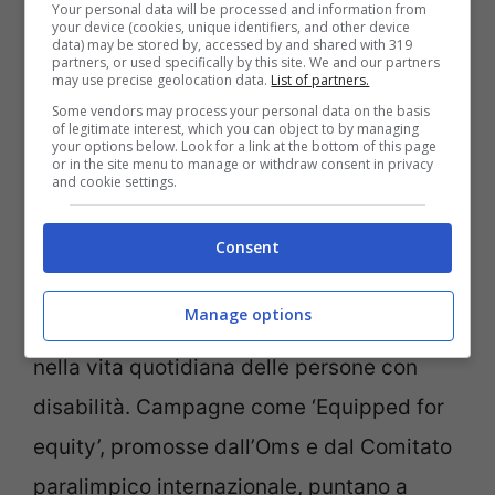
Your personal data will be processed and information from
your device (cookies, unique identifiers, and other device
data) may be stored by, accessed by and shared with 319
partners, or used specifically by this site. We and our partners
may use precise geolocation data.
List of partners.
Some vendors may process your personal data on the basis
of legitimate interest, which you can object to by managing
your options below. Look for a link at the bottom of this page
Via alle protesi Hi-Tech nella vita di tutti i giorni-Ansa-
or in the site menu to manage or withdraw consent in privacy
and cookie settings.
Notizie.com
Le Paralimpiadi offrono una piattaforma
Consent
senza pari per evidenziare l’importanza
Manage options
della tecnologia assistiva nello sport e
nella vita quotidiana delle persone con
disabilità. Campagne come ‘Equipped for
equity’, promosse dall’Oms e dal Comitato
paralimpico internazionale, puntano a