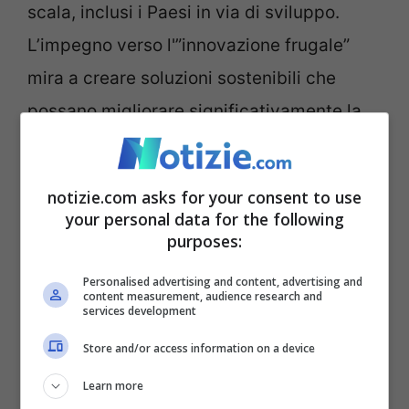
scala, inclusi i Paesi in via di sviluppo.
L’impegno verso l'”innovazione frugale”
mira a creare soluzioni sostenibili che
possano migliorare significativamente la
qualità della vita delle persone con
disabilità in tutto il mondo. Progetti come
notizie.com asks for your consent to use
AfricaConnect dimostrano l’impegno nella
your personal data for the following
purposes:
ricerca di soluzioni praticabili anche dove
le risorse sono limitate.
Personalised advertising and content, advertising and
content measurement, audience research and
services development
Store and/or access information on a device
Learn more