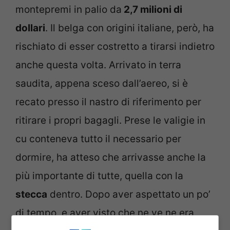
montepremi in palio da
2,7 milioni di
dollari
. Il belga con origini italiane, però, ha
rischiato di esser costretto a tirarsi indietro
anche questa volta. Arrivato in terra
saudita, appena sceso dall’aereo, si è
recato presso il nastro di riferimento per
ritirare i propri bagagli. Prese le valigie in
cu conteneva tutto il necessario per
dormire, ha atteso che arrivasse anche la
più importante di tutte, quella con la
stecca
dentro. Dopo aver aspettato un po’
di tempo, e aver visto che ne ve ne era