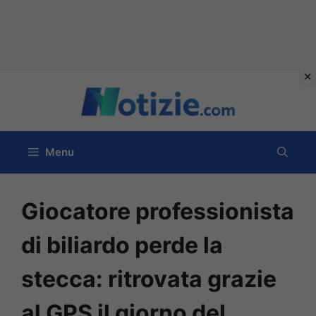
Vai
al
contenuto
Menu
Giocatore professionista
di biliardo perde la
stecca: ritrovata grazie
al GPS il giorno del