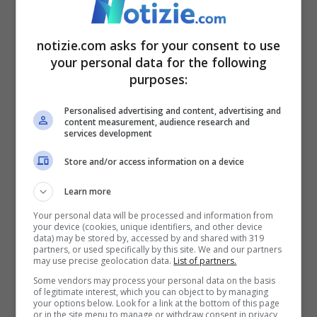
neanche traccia, Brecel si è preoccupato e
innervosito.
notizie.com asks for your consent to use
your personal data for the following
Brecel individua la stecca
purposes:
Personalised advertising and content, advertising and
La stecca che aveva con sé era una delle
content measurement, audience research and
services development
migliori in circolazione: Ton Praram. Una
Store and/or access information on a device
stecca fatta a mano con cui vinse il titolo
mondiale di snooker nel 2023.
Learn more
Your personal data will be processed and information from
Preoccupato per la situazione, soprattutto
your device (cookies, unique identifiers, and other device
data) may be stored by, accessed by and shared with 319
data l’importanza del torneo che si
partners, or used specifically by this site. We and our partners
may use precise geolocation data.
List of partners.
apprestava a disputare,
Brecel ha deciso
Some vendors may process your personal data on the basis
of legitimate interest, which you can object to by managing
di controllare sul GPS installato all’interno
your options below. Look for a link at the bottom of this page
or in the site menu to manage or withdraw consent in privacy