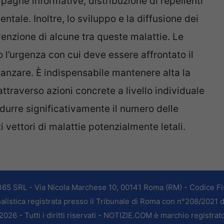
pagne informative, distribuzione di repellenti
ntale. Inoltre, lo sviluppo e la diffusione dei
enzione di alcune tra queste malattie. Le
 l’urgenza con cui deve essere affrontato il
anzare. È indispensabile mantenere alta la
traverso azioni concrete a livello individuale
ridurre significativamente il numero delle
 vettori di malattie potenzialmente letali.
365 SRL - Via Nicola Marchese 10, 00141 Roma (RM) - Codice Fis
alistica registrata presso il Tribunale di Roma con n°208/2021 
026 - Tutti i diritti riservati - NOTIZIE.COM è marchio registrat