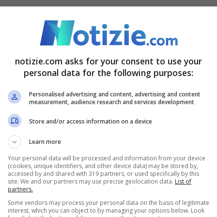
non dimenticare quella che è stata la scoperta
da parte di Sir Ronald Ross il 20 agosto 1897.
notizie.com asks for your consent to use your
della sua istituzione, un giorno cruciale nella
personal data for the following purposes:
ull’importanza della prevenzione e della lotta
Personalised advertising and content, advertising and content
e.
measurement, audience research and services development
Store and/or access information on a device
 individuale nella prevenzione
Learn more
Your personal data will be processed and information from your device
ioni delle amministrazioni pubbliche, è
(cookies, unique identifiers, and other device data) may be stored by,
accessed by and shared with 319 partners, or used specifically by this
omportamenti responsabili per non favorire la
site. We and our partners may use precise geolocation data.
List of
partners.
comportamenti da porre in essere con
Some vendors may process your personal data on the basis of legitimate
interest, which you can object to by managing your options below. Look
are l’accumularsi di acqua stagnante nelle