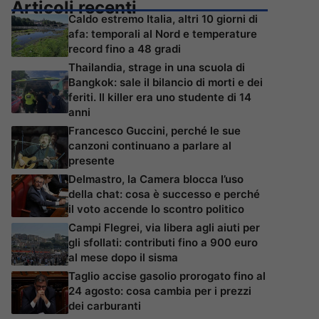
Articoli recenti
Caldo estremo Italia, altri 10 giorni di
afa: temporali al Nord e temperature
record fino a 48 gradi
Thailandia, strage in una scuola di
Bangkok: sale il bilancio di morti e dei
feriti. Il killer era uno studente di 14
anni
Francesco Guccini, perché le sue
canzoni continuano a parlare al
presente
Delmastro, la Camera blocca l’uso
della chat: cosa è successo e perché
il voto accende lo scontro politico
Campi Flegrei, via libera agli aiuti per
gli sfollati: contributi fino a 900 euro
al mese dopo il sisma
Taglio accise gasolio prorogato fino al
24 agosto: cosa cambia per i prezzi
dei carburanti