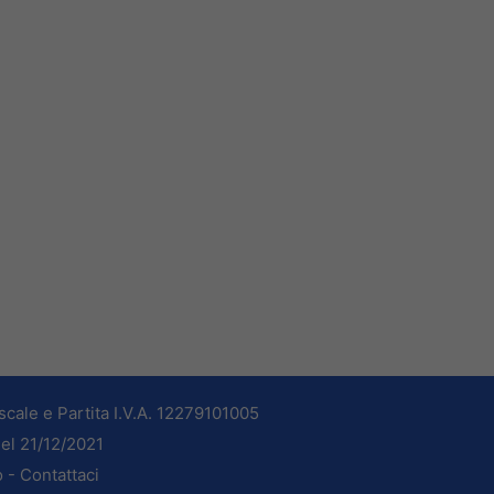
cale e Partita I.V.A. 12279101005
del 21/12/2021
o -
Contattaci