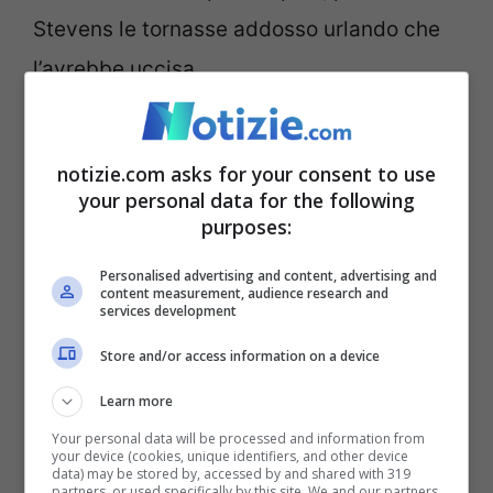
Stevens le tornasse addosso urlando che
l’avrebbe uccisa.
“Ops, non volevo
notizie.com asks for your consent to use
ucciderla”
your personal data for the following
purposes:
La violenza subita da Bocanegra è stata
Personalised advertising and content, advertising and
fatale. Nonostante sia riuscita a
content measurement, audience research and
services development
trasportarsi fino in ospedale, la sua
Store and/or access information on a device
situazione è peggiorata rapidamente una
Learn more
volta ricoverata.
Poche ore dopo i medici
Your personal data will be processed and information from
ne hanno constatato il decesso per
your device (cookies, unique identifiers, and other device
data) may be stored by, accessed by and shared with 319
emorragia interna
. La polizia si è quindi
partners, or used specifically by this site. We and our partners