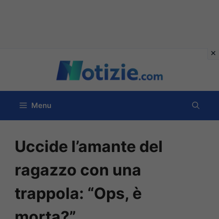
Vai
al
contenuto
Menu
Uccide l’amante del
ragazzo con una
trappola: “Ops, è
morta?”