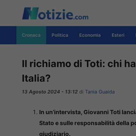
Vai
al
contenuto
Cronaca
Politica
Economia
Esteri
Il richiamo di Toti: chi h
Italia?
13 Agosto 2024 - 13:12
di
Tania Guaida
In un’intervista, Giovanni Toti lanc
Stato e sulle responsabilità della po
giudiziario.