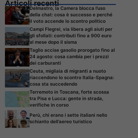
Articoli recenti
Delmastro, la Camera blocca l’uso
della chat: cosa è successo e perché
il voto accende lo scontro politico
Campi Flegrei, via libera agli aiuti per
gli sfollati: contributi fino a 900 euro
al mese dopo il sisma
Taglio accise gasolio prorogato fino al
24 agosto: cosa cambia per i prezzi
dei carburanti
Ceuta, migliaia di migranti a nuoto
riaccendono lo scontro Italia-Spagna:
cosa sta succedendo
Terremoto in Toscana, forte scossa
tra Pisa e Lucca: gente in strada,
verifiche in corso
Perù, chi erano i sette italiani nello
schianto dell’aereo turistico