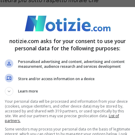
 cattedra più sotto l’aspetto morale che
o che i magistrati abbiano assunto un ruolo
ntrando in una sfera di giudizio etico e morale
 politica e alla società civile.
notizie.com asks for your consent to use your
personal data for the following purposes:
Personalised advertising and content, advertising and content
measurement, audience research and services development
amente del suo caso,
in cui ha visto da vicino
Store and/or access information on a device
“Nel mio caso a esporsi più di tutti è stato
Learn more
del leader della Lega, che si è schierato al
Your personal data will be processed and information from your device
li della sua carriera politica.
(cookies, unique identifiers, and other device data) may be stored by,
accessed by and shared with 319 partners, or used specifically by this
site. We and our partners may use precise geolocation data.
List of
partners.
dimettersi dalla sua carica in Liguria
,
Toti
è
Some vendors may process your personal data on the basis of legitimate
 pelle dei liguri sarebbe stato egoistico.”
Con
interest, which you can object to by managing your options below. Look