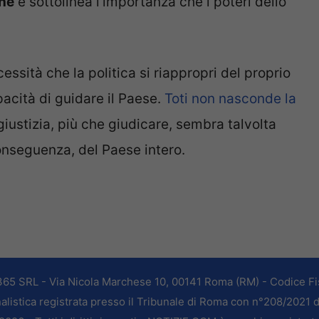
ine
e sottolinea l’importanza che i poteri dello
cessità che la politica si riappropri del proprio
acità di guidare il Paese.
Toti non nasconde la
 giustizia, più che giudicare, sembra talvolta
 conseguenza, del Paese intero.
365 SRL - Via Nicola Marchese 10, 00141 Roma (RM) - Codice Fis
alistica registrata presso il Tribunale di Roma con n°208/2021 