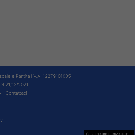
cale e Partita I.V.A. 12279101005
del 21/12/2021
o -
Contattaci
dv
Gestione preferenze cookie