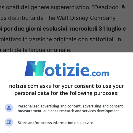
ssionati del genere supereroistico. “Deadpool &
udios distribuita da The Walt Disney Company
i per due giorni esclusivi: mercoledì 31 luglio e
oiettato in versione originale con sottotitoli in
manti della lingua originale.
notizie.com asks for your consent to use your
eccezionale
guidato da Ryan Reynolds e Hugh
personal data for the following purposes:
l e Wolverine. Accanto a loro, troviamo volti
Personalised advertising and content, advertising and content
 Rob Delaney, Leslie Uggams, Karan Soni e
measurement, audience research and services development
i che promette scintille sul grande schermo.
Store and/or access information on a device