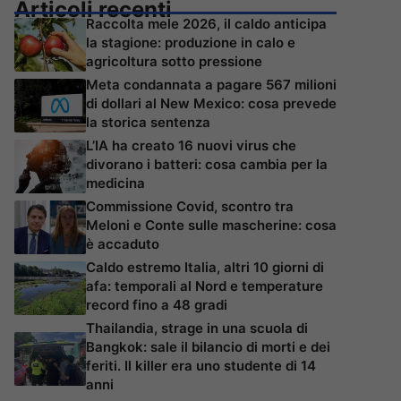
Articoli recenti
Raccolta mele 2026, il caldo anticipa
la stagione: produzione in calo e
agricoltura sotto pressione
Meta condannata a pagare 567 milioni
di dollari al New Mexico: cosa prevede
la storica sentenza
L’IA ha creato 16 nuovi virus che
divorano i batteri: cosa cambia per la
medicina
Commissione Covid, scontro tra
Meloni e Conte sulle mascherine: cosa
è accaduto
Caldo estremo Italia, altri 10 giorni di
afa: temporali al Nord e temperature
record fino a 48 gradi
Thailandia, strage in una scuola di
Bangkok: sale il bilancio di morti e dei
feriti. Il killer era uno studente di 14
anni