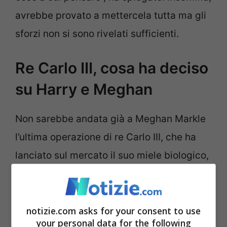
avrebbe provato a mettercela tutta ma gli
sforzi non si sono rivelati sufficienti.
Re Carlo III, cosa ha deciso
su Harry e Meghan
Non sarebbe andata già a Meghan Markle
l’ultima operazione di re Carlo III, che ha
lanciato sul mercato il suo miele biologico,
per intenderci quello che viene prodotto
ad Highgrove Gardens, una delle tenute
reali. L’edizione limitata da cinquecento
notizie.com asks for your consent to use
your personal data for the following