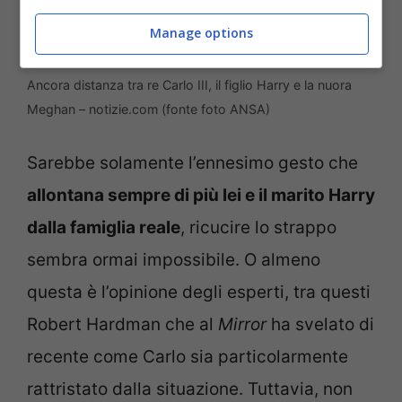
Manage options
Ancora distanza tra re Carlo III, il figlio Harry e la nuora
Meghan – notizie.com (fonte foto ANSA)
Sarebbe solamente l’ennesimo gesto che
allontana sempre di più lei e il marito Harry
dalla famiglia reale
, ricucire lo strappo
sembra ormai impossibile. O almeno
questa è l’opinione degli esperti, tra questi
Robert Hardman che al
Mirror
ha svelato di
recente come Carlo sia particolarmente
rattristato dalla situazione. Tuttavia, non