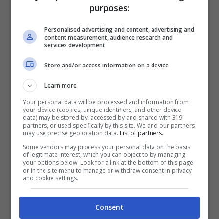
barattoli è andata letteralmente a ruba,
purposes:
secondo quanto si apprende i guadagni
Personalised advertising and content, advertising and
dalle vendite verranno devoluti in
content measurement, audience research and
services development
beneficenza. Pochi giorni dopo la
Store and/or access information on a device
duchessa di Sussex ha ufficializzato il suo
Learn more
nuovo brand, American Riviera Orchard,
Your personal data will be processed and information from
oscurato però dalla mossa del sovrano
.
your device (cookies, unique identifiers, and other device
data) may be stored by, accessed by and shared with 319
partners, or used specifically by this site. We and our partners
may use precise geolocation data.
List of partners.
Some vendors may process your personal data on the basis
of legitimate interest, which you can object to by managing
your options below. Look for a link at the bottom of this page
or in the site menu to manage or withdraw consent in privacy
and cookie settings.
Consent