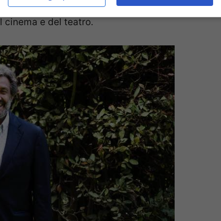
istinto e si iscrive a una scuola di recitazione
,
 cinema e del teatro.