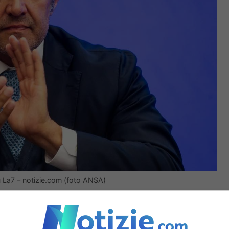
su La7 – notizie.com (foto ANSA)
e
DiPiù
, sembra che possa mettersi al timone di