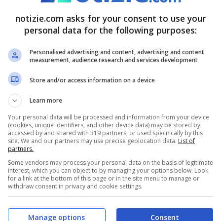
edono l’ora di capire di cosa si tratti. In
a sua prossima avventura, qualche fan è andato a
notizie.com asks for your consent to use your
personal data for the following purposes:
esenti online sul suo conto.
Non tutti sono a
a vita privata
come ad esempio i suoi studi o
Personalised advertising and content, advertising and content
measurement, audience research and services development
Store and/or access information on a device
 lui: cosa sappiamo sul
Learn more
Your personal data will be processed and information from your device
(cookies, unique identifiers, and other device data) may be stored by,
accessed by and shared with 319 partners, or used specifically by this
site. We and our partners may use precise geolocation data.
List of
partners.
e qualche settimana fa, essendo nato il 3
Some vendors may process your personal data on the basis of legitimate
interest, which you can object to by managing your options below. Look
n provincia di Caltanissetta. Stiamo parlando
for a link at the bottom of this page or in the site menu to manage or
withdraw consent in privacy and cookie settings.
stato il pubblico sia nelle vesti di attore sia in
volti più amati del piccolo schermo.
Dopo aver
Manage options
Consent