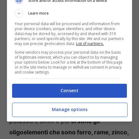
dipende da una cattiva idratazione, dalla
Store and/or access information on a device
temperatura esterna, dal
consumo
Learn more
smodato di dolci e quindi zuccheri o
Your personal data will be processed and information from
your device (cookies, unique identifiers, and other device
carboidrati raffinati
, da pasti troppo
data) may be stored by, accessed by and shared with 319
partners, or used specifically by this site. We and our partners
may use precise geolocation data.
List of partners.
elaborati, non dalla carenza di Sali
Some vendors may process your personal data on the basis
minerali.
of legitimate interest, which you can object to by managing
your options below. Look for a link at the bottom of this page
or in the site menu to manage or withdraw consent in privacy
and cookie settings.
Queste
sono sostanze inorganiche che
aiutano le vie metaboliche
, in particolare i
Consent
tessuti e gli organi. Ci sono i
Manage options
macroelementi come calcio, magnesio,
potassio e simili e poi
ci sono gli
oligoelementi che sono ferro, rame, zinco,