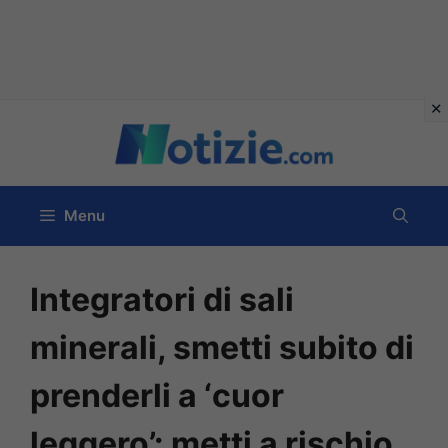
Vai
al
contenuto
Menu
Integratori di sali
minerali, smetti subito di
prenderli a ‘cuor
leggero’: metti a rischio