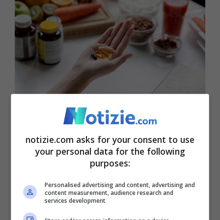
Rischi legati agli integratori (notizie.com)
Tutte cose che, ovviamente,
possono
notizie.com asks for your consent to use
essere utili ma solo nei casi di mancanze
your personal data for the following
purposes:
effettive.
Il punto chiave è che, nella
maggior parte delle persone, queste non ci
Personalised advertising and content, advertising and
content measurement, audience research and
services development
sono. Sentirsi stanchi ad esempio spesso