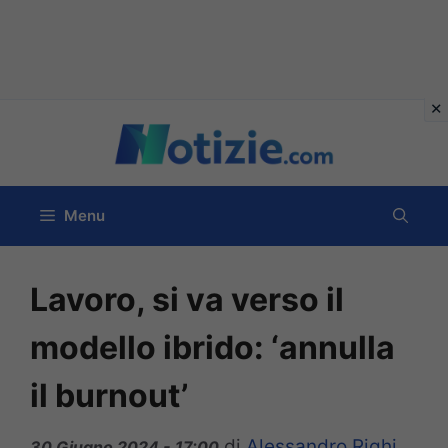
Vai
al
contenuto
Menu
Lavoro, si va verso il
modello ibrido: ‘annulla
il burnout’
di
Alessandro Righi
30 Giugno 2024 - 17:00