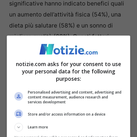
significative hanno indicato benefici quali
un aumento dell’attività fisica (54%), una
dieta più salutare (58%) e un sonno di
migliore qualità (68%). Questi fattori
contribuiscono ulteriormente alla
prevenzione del burnout.
notizie.com asks for your consent to use
your personal data for the following
purposes:
Personalised advertising and content, advertising and
content measurement, audience research and
services development
Store and/or access information on a device
Learn more