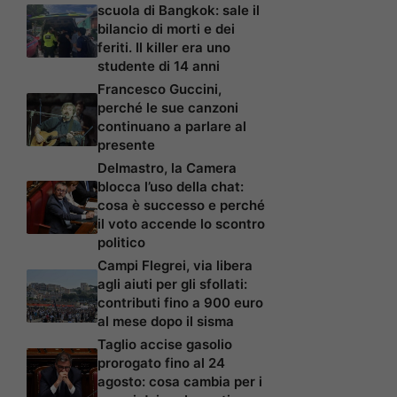
scuola di Bangkok: sale il
bilancio di morti e dei
feriti. Il killer era uno
studente di 14 anni
Francesco Guccini,
perché le sue canzoni
continuano a parlare al
presente
Delmastro, la Camera
blocca l’uso della chat:
cosa è successo e perché
il voto accende lo scontro
politico
Campi Flegrei, via libera
agli aiuti per gli sfollati:
contributi fino a 900 euro
al mese dopo il sisma
Taglio accise gasolio
prorogato fino al 24
agosto: cosa cambia per i