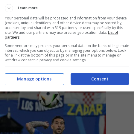
vedere che il
nostro miglior giocatore al
Learn more
da parecchie situazioni, ma più di questo al
Your personal data will be processed and information from your device
(cookies, unique identifiers, and other device data) may be stored by,
già facendo tanto a mio modo di vedere…”.
accessed by and shared with 319 partners, or used specifically by this
site. We and our partners may use precise geolocation data.
List of
partners.
mo altrimenti sarà una
Some vendors may process your personal data on the basis of legitimate
interest, which you can object to by managing your options below. Look
for a link at the bottom of this page or in the site menu to manage or
withdraw consent in privacy and cookie settings.
Manage options
Consent