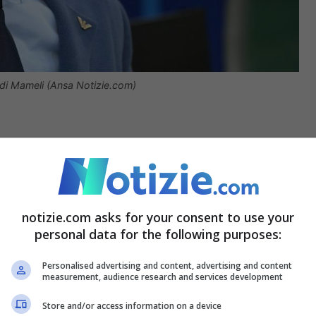
o di Mameli (Ansa Notizie.com)
r l’allenatore le cose devono andare
ano: “
Noi veniamo fuori quando le altre calano,
notizie.com asks for your consent to use your
 già sul palleggio ci erano superiori, siamo
personal data for the following purposes:
ti finali perché nemmeno loro sono dei
robot
e
Personalised advertising and content, advertising and content
to fuori la testolina pur non facendo granché,
measurement, audience research and services development
meno con la
Spagna
. Diciamoci la verità non
Store and/or access information on a device