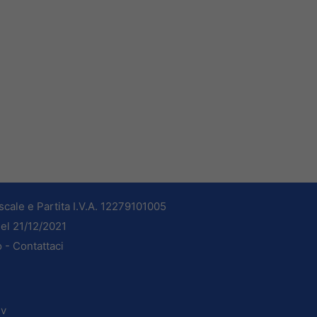
cale e Partita I.V.A. 12279101005
del 21/12/2021
o -
Contattaci
dv