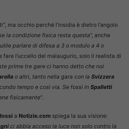
i”
, ma occhio perché l’insidia è dietro l’angolo
se la condizione fisica resta questa
“, anche
tile parlare di difesa a 3 o modulo a 4 o
fare l’uccello del malaugurio, solo il realista di
te prime tre gare ci hanno detto che noi
arella
o altri, tanto nella gara con la
Svizzera
econdo tempo e così via. Se fossi in
Spalletti
bene fisicamente
“.
Rossi
a
Notizie.com
spiega la sua visione:
gni
ci abbia acceso la luce non solo contro la