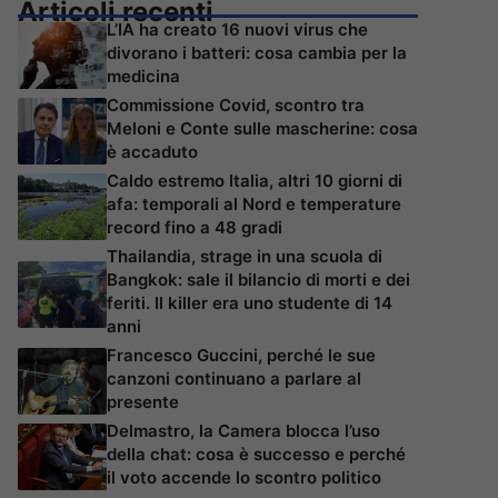
Articoli recenti
L’IA ha creato 16 nuovi virus che
divorano i batteri: cosa cambia per la
medicina
Commissione Covid, scontro tra
Meloni e Conte sulle mascherine: cosa
è accaduto
Caldo estremo Italia, altri 10 giorni di
afa: temporali al Nord e temperature
record fino a 48 gradi
Thailandia, strage in una scuola di
Bangkok: sale il bilancio di morti e dei
feriti. Il killer era uno studente di 14
anni
Francesco Guccini, perché le sue
canzoni continuano a parlare al
presente
Delmastro, la Camera blocca l’uso
della chat: cosa è successo e perché
il voto accende lo scontro politico