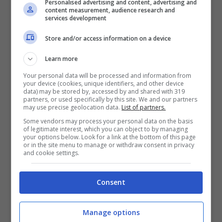
Personalised advertising and content, advertising and
Daniele Grassucci, domani al via l’orale
content measurement, audience research and
services development
della maturità. Ci sono particolari timori
Store and/or access information on a device
per gli studenti?
Learn more
Your personal data will be processed and information from
“
C’è il timore dei commissari esterni e del
your device (cookies, unique identifiers, and other device
data) may be stored by, accessed by and shared with 319
presidente. Chiaramente anche quello del
partners, or used specifically by this site. We and our partners
may use precise geolocation data.
List of partners.
colloquio. I maturandi si troveranno con
Some vendors may process your personal data on the basis
of legitimate interest, which you can object to by managing
uno spunto non noto dal quale partire e
your options below. Look for a link at the bottom of this page
or in the site menu to manage or withdraw consent in privacy
intraprendere un discorso
and cookie settings.
multidisciplinare
“.
Consent
C’è un consiglio che possiamo dare agli
Manage options
studenti?