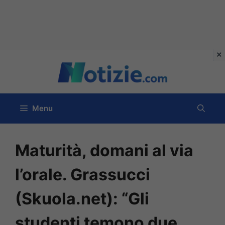
Vai
al
contenuto
Menu
Maturità, domani al via
l’orale. Grassucci
(Skuola.net): “Gli
studenti temono due