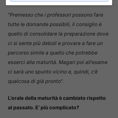
“
Premesso che i professori possono fare
tutte le domande possibili, il consiglio è
quello di consolidare la preparazione dove
ci si sente più deboli e provare a fare un
percorso simile a quello che potrebbe
esserci alla maturità. Magari poi all’esame
ci sarà uno spunto vicino e, quindi, c’è
qualcosa di già pronto
“.
L’orale della maturità è cambiato rispetto
al passato. E’ più complicato?