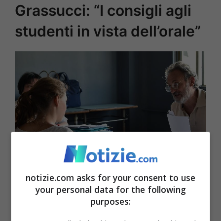
Grassucci: “I consigli agli
studenti in vista dell’orale”
notizie.com asks for your consent to use
your personal data for the following
purposes:
Glu studenti pronti all’orale – Notizie.com – © Ansa