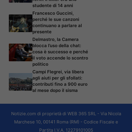
studente di 14 anni
Francesco Guccini,
perché le sue canzoni
continuano a parlare al
presente
Delmastro, la Camera
blocca l’uso della chat:
cosa è successo e perché
il voto accende lo scontro
politico
Campi Flegrei, via libera
agli aiuti per gli sfollati:
contributi fino a 900 euro
al mese dopo il sisma
Notizie.com di proprietà di WEB 365 SRL - Via Nicola
Marchese 10, 00141 Roma (RM) - Codice Fiscale e
Partita I.V.A. 12279101005