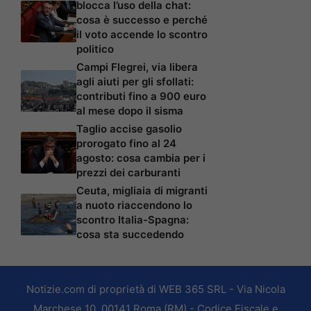
blocca l’uso della chat:
cosa è successo e perché
il voto accende lo scontro
politico
Campi Flegrei, via libera
agli aiuti per gli sfollati:
contributi fino a 900 euro
al mese dopo il sisma
Taglio accise gasolio
prorogato fino al 24
agosto: cosa cambia per i
prezzi dei carburanti
Ceuta, migliaia di migranti
a nuoto riaccendono lo
scontro Italia-Spagna:
cosa sta succedendo
Notizie.com di proprietà di WEB 365 SRL - Via Nicola
Marchese 10, 00141 Roma (RM) - Codice Fiscale e