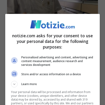
notizie.com asks for your consent to use
your personal data for the following
purposes:
Muore per farmaco errato -Ansa- Notizie.com
Personalised advertising and content, advertising and
content measurement, audience research and
La vicenda giudiziaria ha messo in luce
services development
diverse criticità nella gestione del caso da
Store and/or access information on a device
parte dei sanitari. Una consulenza tecnica
Learn more
d’ufficio ha evidenziato come la cartella
Your personal data will be processed and information from
clinica fosse stata tenuta con lacunosità e
your device (cookies, unique identifiers, and other device
data) may be stored by, accessed by and shared with 319
partners, or used specifically by this site. We and our partners
come fossero stati somministrati