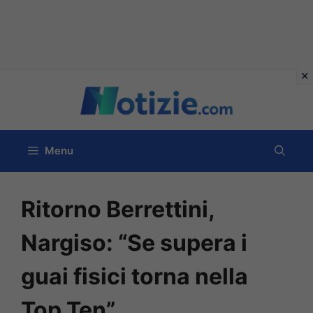
Vai
al
contenuto
Menu
Ritorno Berrettini,
Nargiso: “Se supera i
guai fisici torna nella
Top Ten”