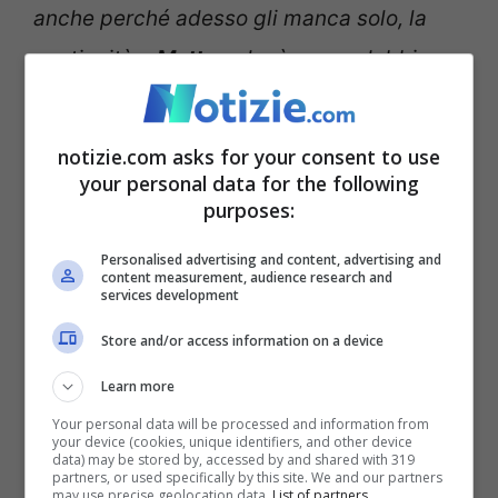
anche perché adesso gli manca solo, la
continuità a
Matteo
che è senza dubbio
uno dei tennisti italiani che può fare bene,
Sinner
a parte
“.
notizie.com asks for your consent to use
your personal data for the following
“Jannik in questo momento
purposes:
è un altro mondo, ma
Personalised advertising and content, advertising and
content measurement, audience research and
services development
Matteo non era così
Store and/or access information on a device
distante”
Learn more
Your personal data will be processed and information from
your device (cookies, unique identifiers, and other device
data) may be stored by, accessed by and shared with 319
partners, or used specifically by this site. We and our partners
may use precise geolocation data.
List of partners.