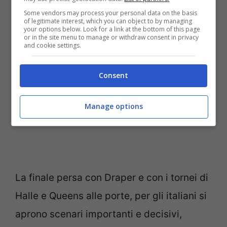
Some vendors may process your personal data on the basis
of legitimate interest, which you can object to by managing
your options below. Look for a link at the bottom of this page
or in the site menu to manage or withdraw consent in privacy
and cookie settings.
Consent
Matteo Berrettini mentre giocava nel torneo di Stoccarda
Manage options
(Ansa Notizie.com)
La finale persa con Draper e con i tornei di
Halle e Queens alle porte, per gli italiani si
aprono scenari importanti e decisivi,