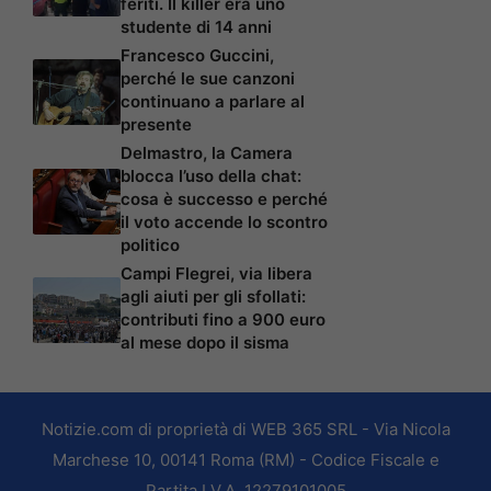
feriti. Il killer era uno
studente di 14 anni
Francesco Guccini,
perché le sue canzoni
continuano a parlare al
presente
Delmastro, la Camera
blocca l’uso della chat:
cosa è successo e perché
il voto accende lo scontro
politico
Campi Flegrei, via libera
agli aiuti per gli sfollati:
contributi fino a 900 euro
al mese dopo il sisma
Notizie.com di proprietà di WEB 365 SRL - Via Nicola
Marchese 10, 00141 Roma (RM) - Codice Fiscale e
Partita I.V.A. 12279101005