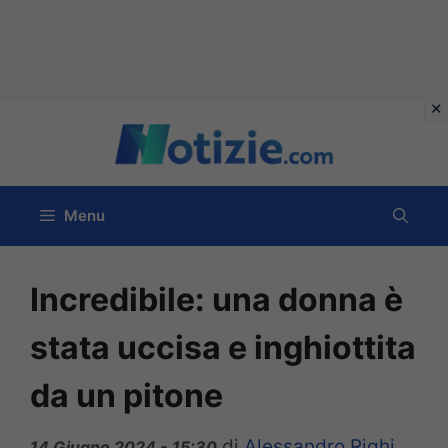
Vai
al
contenuto
Menu
Incredibile: una donna è
stata uccisa e inghiottita
da un pitone
di
Alessandro Righi
14 Giugno 2024 - 15:30