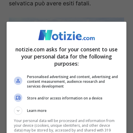
selvatica può avere esiti fatali.
notizie.com asks for your consent to use
your personal data for the following
purposes:
Personalised advertising and content, advertising and
content measurement, audience research and
services development
Store and/or access information on a device
Villaggio in Indonesia -Ansa- Notizie.com
Learn more
Purtroppo, questo drammatico evento non
Your personal data will be processed and information from
your device (cookies, unique identifiers, and other device
rappresenta un caso isolato in Indonesia.
data) may be stored by, accessed by and shared with 319