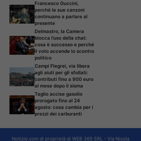
Francesco Guccini,
perché le sue canzoni
continuano a parlare al
presente
Delmastro, la Camera
blocca l’uso della chat:
cosa è successo e perché
il voto accende lo scontro
politico
Campi Flegrei, via libera
agli aiuti per gli sfollati:
contributi fino a 900 euro
al mese dopo il sisma
Taglio accise gasolio
prorogato fino al 24
agosto: cosa cambia per i
prezzi dei carburanti
Notizie.com di proprietà di WEB 365 SRL - Via Nicola