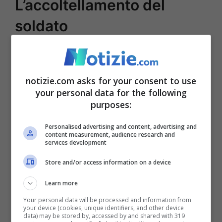
L’accoltellamento del
soldato
In questo senso, la
Polonia
ha deciso di
dare via a una concreta operazione di
notizie.com asks for your consent to use
propaganda. Per avvisare e scoraggiare
your personal data for the following
purposes:
ogni tentativo di immigrazione ha diffuso
informazioni e manifesti in Nord Africa,
Personalised advertising and content, advertising and
content measurement, audience research and
services development
paesi del Medio Oriente e Turchia. Una
mossa che – a detta del portavoce del
Store and/or access information on a device
Dipartimento di Stato Pawel Wronski –
Learn more
avrebbe ottenuto la riduzione sperata.
Your personal data will be processed and information from
your device (cookies, unique identifiers, and other device
Questo, per lo meno, nella Nazioni
data) may be stored by, accessed by and shared with 319