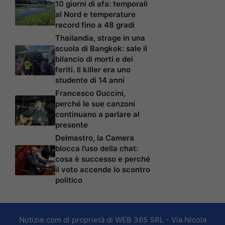
10 giorni di afa: temporali
al Nord e temperature
record fino a 48 gradi
Thailandia, strage in una
scuola di Bangkok: sale il
bilancio di morti e dei
feriti. Il killer era uno
studente di 14 anni
Francesco Guccini,
perché le sue canzoni
continuano a parlare al
presente
Delmastro, la Camera
blocca l’uso della chat:
cosa è successo e perché
il voto accende lo scontro
politico
Notizie.com di proprietà di WEB 365 SRL - Via Nicola