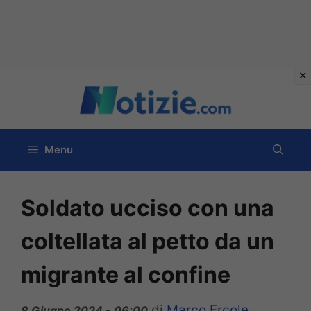
Vai
al
contenuto
Menu
Soldato ucciso con una
coltellata al petto da un
migrante al confine
di
Marco Ercole
8 Giugno 2024 - 06:00