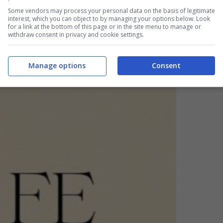
Some vendors may process your personal data on the basis of legitimate
interest, which you can object to by managing your options below. Look
for a link at the bottom of this page or in the site menu to manage or
withdraw consent in privacy and cookie settings.
Manage options
Consent