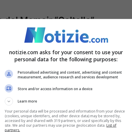
e del Memoir “Coltello”
o anche dalla pubblicazione del memoir
esperienza dell’attentato e le sue conseguenze
notizie.com asks for your consent to use your
eresse pubblico sulla vicenda e sulle
personal data for the following purposes:
ggressione. Le autorità americane stanno
Personalised advertising and content, advertising and content
measurement, audience research and services development
 Matar abbia agito da solo o con il sostegno
Store and/or access information on a device
Learn more
Your personal data will be processed and information from your device
(cookies, unique identifiers, and other device data) may be stored by,
accessed by and shared with 319 partners, or used specifically by this
site. We and our partners may use precise geolocation data.
List of
partners.