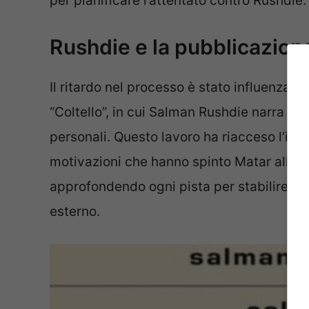
per pianificare l’attentato contro Rushdie.
Rushdie e la pubblicazion
Il ritardo nel processo è stato influenzat
“Coltello”, in cui Salman Rushdie narra l’
personali. Questo lavoro ha riacceso l’int
motivazioni che hanno spinto Matar all’a
approfondendo ogni pista per stabilire se
esterno.