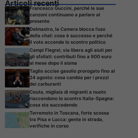
Articoli recenti
Francesco Guccini, perché le sue
canzoni continuano a parlare al
presente
Delmastro, la Camera blocca l’uso
della chat: cosa è successo e perché
il voto accende lo scontro politico
Campi Flegrei, via libera agli aiuti per
gli sfollati: contributi fino a 900 euro
al mese dopo il sisma
Taglio accise gasolio prorogato fino al
24 agosto: cosa cambia per i prezzi
dei carburanti
Ceuta, migliaia di migranti a nuoto
riaccendono lo scontro Italia-Spagna:
cosa sta succedendo
Terremoto in Toscana, forte scossa
tra Pisa e Lucca: gente in strada,
verifiche in corso