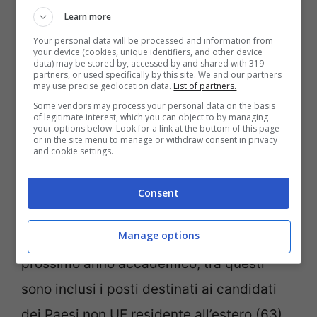
internazionali non appartenenti all’Unione
Learn more
Europea (116). Anche in questo caso si
Your personal data will be processed and information from
your device (cookies, unique identifiers, and other device
registra un aumento rispetto al precedente
data) may be stored by, accessed by and shared with 319
partners, or used specifically by this site. We and our partners
may use precise geolocation data.
List of partners.
anno accademico.
Some vendors may process your personal data on the basis
of legitimate interest, which you can object to by managing
your options below. Look for a link at the bottom of this page
Il terzo decreto firmato dal Ministro Bernini
or in the site menu to manage or withdraw consent in privacy
and cookie settings.
riguarda specificatamente i corsi in
Medicina veterinaria (lingua italiana), con
Consent
un totale provvisorio di 1.272 posti
Manage options
disponibili per l’immatricolazione nel
prossimo anno accademico; tra questi
sono inclusi i posti destinati ai candidati
dei Paesi non UE residente all’estero (63).