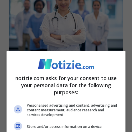
Aumentano i posti in Medicina e Chirurgia – notizie.com
Per quanto concerne il settore
notizie.com asks for your consent to use
dell’Odontoiatria e protesi dentaria (lingua
your personal data for the following
purposes:
italiana e lingua inglese), il decreto n. 757
stabilisce la presenza di ben 1.535 posti
Personalised advertising and content, advertising and
content measurement, audience research and
services development
provvisoriamente disponibili. Di questi,
una quota parte è riservata agli studenti
Store and/or access information on a device