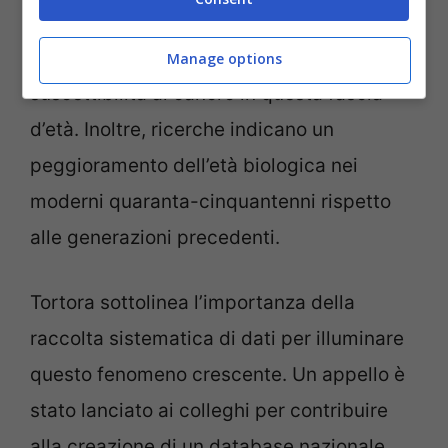
obesità sono stati identificati come
possibili contribuenti all’aumento della
Manage options
suscettibilità al cancro in questa fascia
d’età. Inoltre, ricerche indicano un
peggioramento dell’età biologica nei
moderni quaranta-cinquantenni rispetto
alle generazioni precedenti.
Tortora sottolinea l’importanza della
raccolta sistematica di dati per illuminare
questo fenomeno crescente. Un appello è
stato lanciato ai colleghi per contribuire
alla creazione di un database nazionale