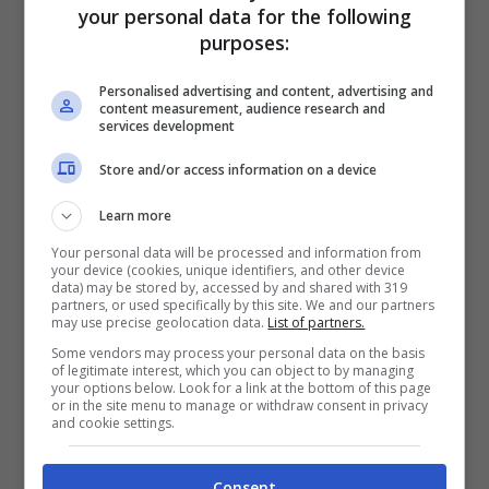
your personal data for the following
sociali e genomici per offrire una visione
purposes:
completa dell’incidenza tumorale negli
Personalised advertising and content, advertising and
under 40. L’obiettivo è identificare pattern
content measurement, audience research and
services development
e cause potenziali per sviluppare strategie
Store and/or access information on a device
preventive efficaci.
Learn more
Tumori: preoccupa l’aumento
Your personal data will be processed and information from
your device (cookies, unique identifiers, and other device
dei casi tra gli under 50
data) may be stored by, accessed by and shared with 319
partners, or used specifically by this site. We and our partners
may use precise geolocation data.
List of partners.
Studi internazionali hanno confermato
Some vendors may process your personal data on the basis
of legitimate interest, which you can object to by managing
your options below. Look for a link at the bottom of this page
l’allarmante crescita dei casi tumorali tra
or in the site menu to manage or withdraw consent in privacy
and cookie settings.
gli under 50 a livello globale. Fattori come
alimentazione scorretta, fumo, alcol e
Consent