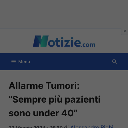
Vai
al
contenuto
Menu
Allarme Tumori:
“Sempre più pazienti
sono under 40”
di
Alessandro Righi
27 Maggio 2024 - 15:30