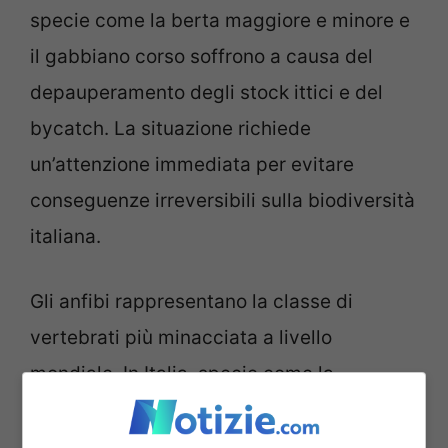
specie come la berta maggiore e minore e
il gabbiano corso soffrono a causa del
depauperamento degli stock ittici e del
bycatch. La situazione richiede
un’attenzione immediata per evitare
conseguenze irreversibili sulla biodiversità
italiana.
Gli anfibi rappresentano la classe di
vertebrati più minacciata a livello
mondiale. In Italia, specie come la
salamandra di Aurora nelle Prealpi
Vicentine o il geotritone del Monte Albo in