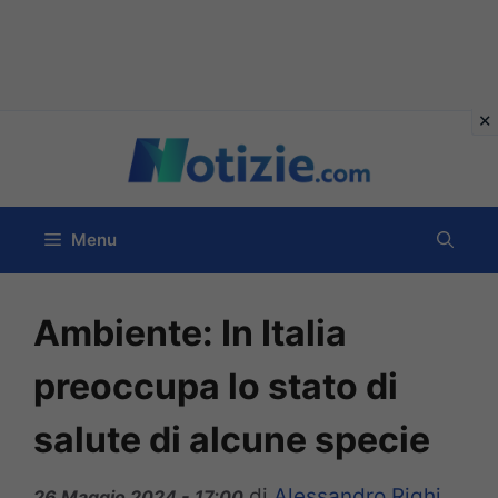
Vai
al
contenuto
Menu
Ambiente: In Italia
preoccupa lo stato di
salute di alcune specie
di
Alessandro Righi
26 Maggio 2024 - 17:00