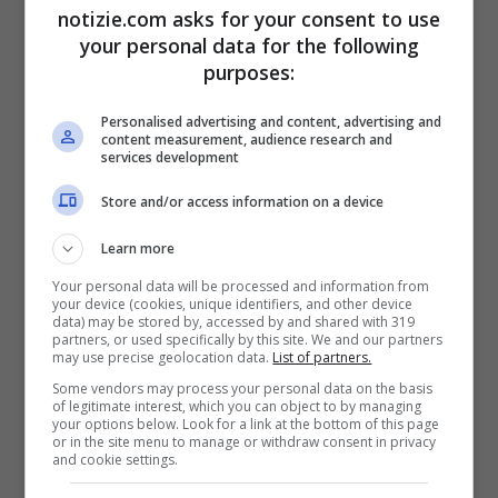
notizie.com asks for your consent to use
Sardegna sono esempi emblematici della
your personal data for the following
purposes:
vulnerabilità degli anfibi alle pratiche
umane dannose e alla degradazione
Personalised advertising and content, advertising and
content measurement, audience research and
ambientale. Il report evidenzia l’urgenza di
services development
interventi mirati per proteggere questi
Store and/or access information on a device
indicatori vitali della salute degli
Learn more
ecosistemi.
Your personal data will be processed and information from
your device (cookies, unique identifiers, and other device
data) may be stored by, accessed by and shared with 319
partners, or used specifically by this site. We and our partners
I Ritardi nell’Azione
may use precise geolocation data.
List of partners.
Conservativa sono significativi
Some vendors may process your personal data on the basis
of legitimate interest, which you can object to by managing
your options below. Look for a link at the bottom of this page
or in the site menu to manage or withdraw consent in privacy
Nonostante gli sforzi compiuti finora,
and cookie settings.
l’Italia mostra significativi ritardi