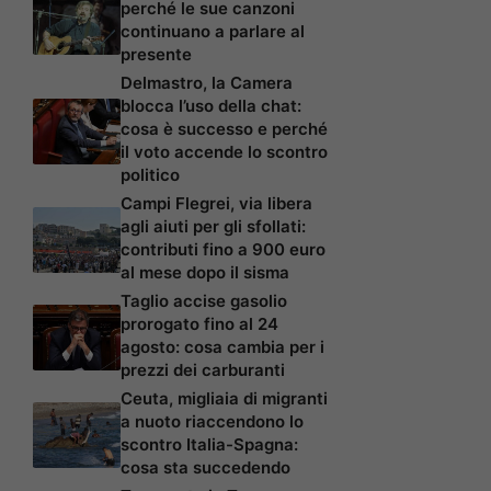
perché le sue canzoni
continuano a parlare al
presente
Delmastro, la Camera
blocca l’uso della chat:
cosa è successo e perché
il voto accende lo scontro
politico
Campi Flegrei, via libera
agli aiuti per gli sfollati:
contributi fino a 900 euro
al mese dopo il sisma
Taglio accise gasolio
prorogato fino al 24
agosto: cosa cambia per i
prezzi dei carburanti
Ceuta, migliaia di migranti
a nuoto riaccendono lo
scontro Italia-Spagna:
cosa sta succedendo