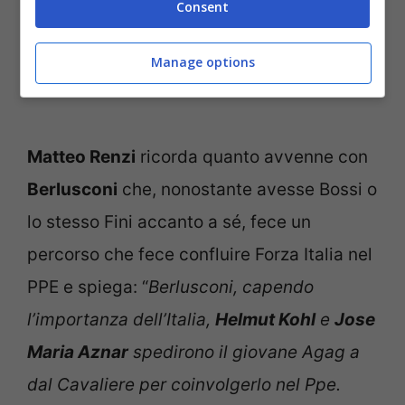
Consent
Le due leader Meloni e Schlein che Renzi attacca
direttamente (Ansa Notizie.com)
Manage options
Matteo Renzi
ricorda quanto avvenne con
Berlusconi
che, nonostante avesse Bossi o
lo stesso Fini accanto a sé, fece un
percorso che fece confluire Forza Italia nel
PPE e spiega: “
Berlusconi, capendo
l’importanza dell’Italia,
Helmut Kohl
e
Jose
Maria Aznar
spedirono il giovane Agag a
dal Cavaliere per coinvolgerlo nel Ppe.