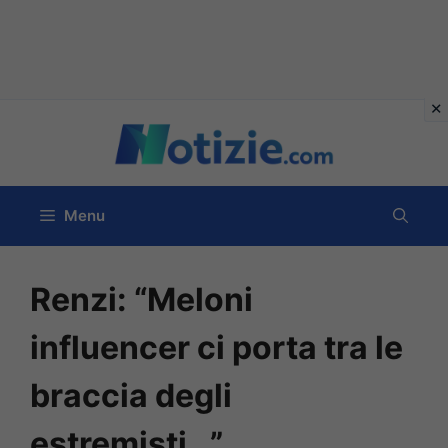
Vai
al
contenuto
Menu
Renzi: “Meloni
influencer ci porta tra le
braccia degli
estremisti…”