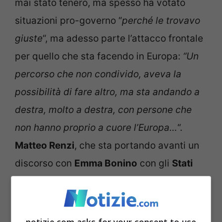
mai stato tenero, ma spesso ha votato
situazioni pro-governo “
perché le trovavo
giuste
“, ma adesso parte l’attacco frontale
per quello che sta facendo in Europa:
“Un
percorso che non condivido, aveva la
possibilità di fare altro, ma sta andando a
destra, molto a destra, con persone che
non hanno proprio a cuore l’Europa…
“.
Matteo Renzi
, che sta portando avanti un
discorso con
Emma Bonino
con gli
Stati
Uniti d’Europa
, non condivide quanto sta
facendo il presidente del Consiglio:
“
Meloni ha perso un’occasione: poteva