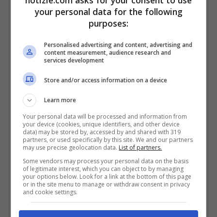
notizie.com asks for your consent to use
your personal data for the following
“
berlusconizzarsi
” come accadde alla
purposes:
destra negli anni novanta e convergere al
Personalised advertising and content, advertising and
centro
“.
content measurement, audience research and
services development
“Meloni va troppo a destra,
Store and/or access information on a device
Schlein troppo a sinistra…”
Learn more
Your personal data will be processed and information from
your device (cookies, unique identifiers, and other device
data) may be stored by, accessed by and shared with 319
partners, or used specifically by this site. We and our partners
may use precise geolocation data.
List of partners.
Some vendors may process your personal data on the basis
of legitimate interest, which you can object to by managing
your options below. Look for a link at the bottom of this page
or in the site menu to manage or withdraw consent in privacy
and cookie settings.