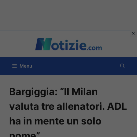
Vai
al
contenuto
Menu
Bargiggia: “Il Milan
valuta tre allenatori. ADL
ha in mente un solo
nome”