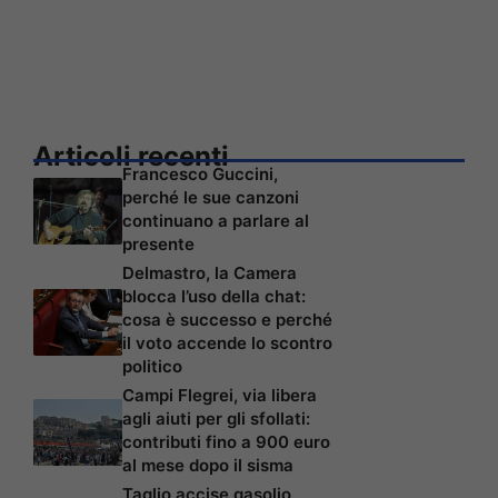
Articoli recenti
Francesco Guccini,
perché le sue canzoni
continuano a parlare al
presente
Delmastro, la Camera
blocca l’uso della chat:
cosa è successo e perché
il voto accende lo scontro
politico
Campi Flegrei, via libera
agli aiuti per gli sfollati:
contributi fino a 900 euro
al mese dopo il sisma
Taglio accise gasolio