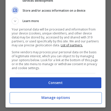
Conte o Sarri. O pagare clausole per
services development
liberare allenatori. Conceicao, Gallardo,
Store and/or access information on a device
Fonseca sono tre nomi. Per il primo
Learn more
bisogna aspettare la finale della Coppa di
Your personal data will be processed and information from
your device (cookies, unique identifiers, and other device
Portogallo il 26 maggio, l’ex Roma è
data) may be stored by, accessed by and shared with 319
partners, or used specifically by this site. We and our partners
pressato dal Siviglia. Io penso che al Milan
may use precise geolocation data.
List of partners.
Some vendors may process your personal data on the basis
stiano aspettando Conceicao e abbiano
of legitimate interest, which you can object to by managing
your options below. Look for a link at the bottom of this page
qualche contatto esplorativo per Gallardo
“.
or in the site menu to manage or withdraw consent in privacy
and cookie settings.
Bargiggia: “Thiago Motta il
Consent
nome giusto per la
Manage options
Juventus”