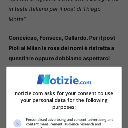
in testa Italiano per il post di Thiago
Motta
“.
Conceicao, Fonseca, Gallardo. Per il post
Pioli al Milan la rosa dei nomi è ristretta a
questi tre oppure dobbiamo aspettarci
qualche sorpresa?
“
La certezza del Milan è che questi tre
notizie.com asks for your consent to use
nomi fatti sono i profili ideali. I rossoneri
your personal data for the following
purposes:
non hanno intenzione di prendere
allenatori ingombranti e poco duttili come
Personalised advertising and content, advertising and
content measurement, audience research and