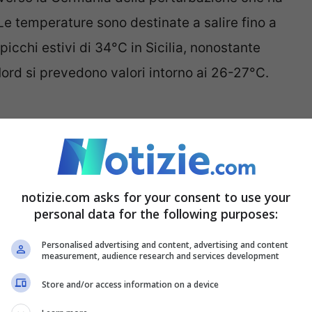
. Le temperature sono destinate a salire fino a
cchi estivi di 34°C in Sicilia, nonostante
Nord si prevedono valori intorno ai 26-27°C.
 all’avanzata di una nuova perturbazione che
n dal mattino e localmente sul Sud e sull’Emilia
notizie.com asks for your consent to use your
ante l’aumento della nuvolosità generale, le
personal data for the following purposes:
se su
Toscana, Umbria e Marche
. Le
Personalised advertising and content, advertising and content
measurement, audience research and services development
azionarie tranne nelle aree più colpite dalle
Store and/or access information on a device