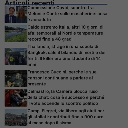
Articoli recenti
Commissione Covid, scontro tra
Meloni e Conte sulle mascherine: cosa
è accaduto
Caldo estremo Italia, altri 10 giorni di
afa: temporali al Nord e temperature
record fino a 48 gradi
Thailandia, strage in una scuola di
Bangkok: sale il bilancio di morti e dei
feriti. Il killer era uno studente di 14
anni
Francesco Guccini, perché le sue
canzoni continuano a parlare al
presente
Delmastro, la Camera blocca l’uso
della chat: cosa è successo e perché
il voto accende lo scontro politico
Campi Flegrei, via libera agli aiuti per
gli sfollati: contributi fino a 900 euro
al mese dopo il sisma