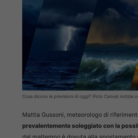
Cosa dicono le previsioni di oggi? (Foto Canva) notizie.
Mattia Gussoni, meteorologo di riferimen
prevalentemente soleggiato con la possibi
dal maltempo è dovuta alla spostamento 