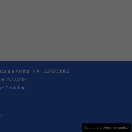
cale e Partita I.V.A. 12279101005
del 21/12/2021
o -
Contattaci
dv
Gestione preferenze cookie