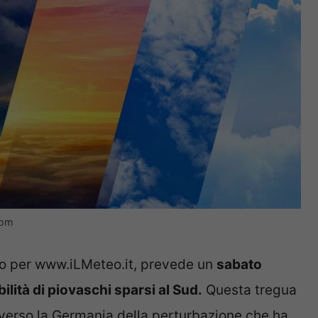
com
to per www.iLMeteo.it, prevede un
sabato
lità di piovaschi sparsi al Sud.
Questa tregua
verso la Germania della perturbazione che ha