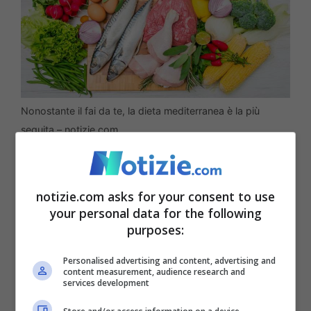
Nonostante il fai da te, la dieta mediterranea è la più
seguita – notizie.com
Le ragioni principali che spingono gli
italiani a modificare le proprie abitudini
notizie.com asks for your consent to use
your personal data for the following
alimentari includono il desiderio d
i sentirsi
purposes:
bene con se stessi e mantenere un buon
Personalised advertising and content, advertising and
aspetto fisico (46%)
, oltre alla volontà di
content measurement, audience research and
services development
affrontare problemi legati al sovrappeso o