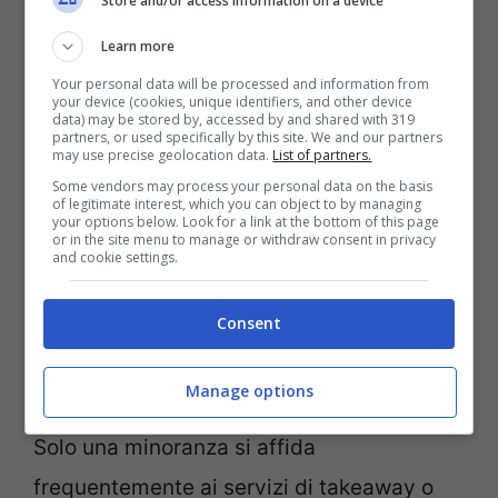
Store and/or access information on a device
all’obesità (29%) e alla prevenzione di
Learn more
malattie (25%). Ciò evidenzia come la
Your personal data will be processed and information from
dieta non sia vista solo come uno
your device (cookies, unique identifiers, and other device
data) may be stored by, accessed by and shared with 319
strumento per perdere peso, ma anche
partners, or used specifically by this site. We and our partners
may use precise geolocation data.
List of partners.
come parte integrante del benessere
Some vendors may process your personal data on the basis
of legitimate interest, which you can object to by managing
generale.
your options below. Look for a link at the bottom of this page
or in the site menu to manage or withdraw consent in privacy
and cookie settings.
Nonostante le sfide poste dai ritmi
Consent
frenetici della vita moderna, quasi sette
italiani su dieci dichiarano di consumare
Manage options
prevalentemente cibo cucinato in casa.
Solo una minoranza si affida
frequentemente ai servizi di takeaway o