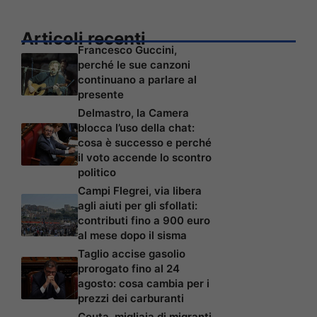
Articoli recenti
Francesco Guccini,
perché le sue canzoni
continuano a parlare al
presente
Delmastro, la Camera
blocca l’uso della chat:
cosa è successo e perché
il voto accende lo scontro
politico
Campi Flegrei, via libera
agli aiuti per gli sfollati:
contributi fino a 900 euro
al mese dopo il sisma
Taglio accise gasolio
prorogato fino al 24
agosto: cosa cambia per i
prezzi dei carburanti
Ceuta, migliaia di migranti