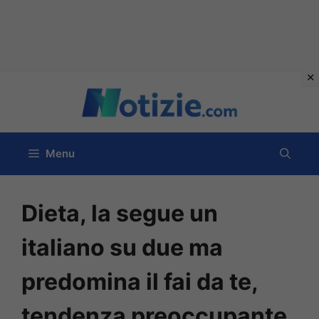
Vai
al
contenuto
Menu
Dieta, la segue un
italiano su due ma
predomina il fai da te,
tendenza preoccupante