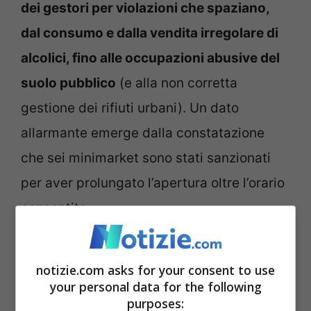
dei gestori per violazioni che spaziano,
dal consumo e dalla vendita irregolare di
alcolici, fino alle occupazioni abusive del
suolo pubblico
(e alla non corretta
gestione dei rifiuti urbani). Un dato
allarmante emerge dalla constatazione
che sei minimarket sono stati sanzionati
per aver prolungato l’apertura oltre l’orario
consentito.
In uno scenario preoccupante, si inserisce
notizie.com asks for your consent to use
il caso emblematico riscontrato nella
zona
your personal data for the following
purposes:
di Ponte Milvio
: qui
un gestore è stato