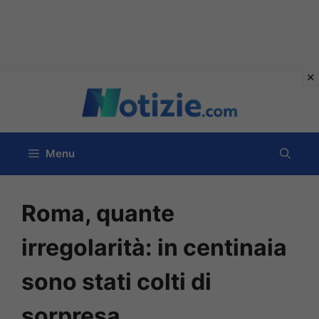
Vai
al
contenuto
Menu
Roma, quante
irregolarità: in centinaia
sono stati colti di
sorpresa