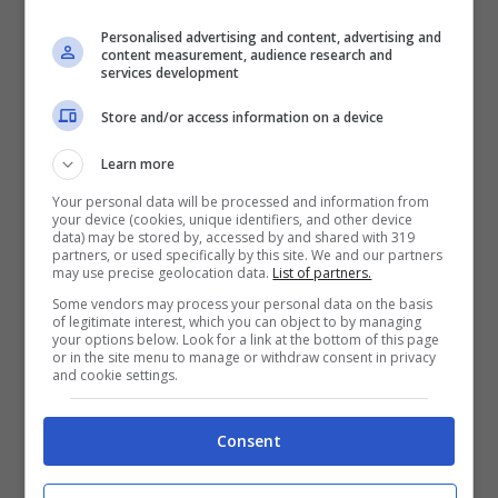
colto in flagrante mentre somministrava
Personalised advertising and content, advertising and
content measurement, audience research and
bevande alcoliche a minori di 18 anni
,
services development
mettendo così a rischio la salute e la
Store and/or access information on a device
sicurezza dei giovani.
Learn more
Your personal data will be processed and information from
Non meno rilevanti sono state le scoperte
your device (cookies, unique identifiers, and other device
data) may be stored by, accessed by and shared with 319
partners, or used specifically by this site. We and our partners
fatte durante i controlli nelle strutture
may use precise geolocation data.
List of partners.
ricettive.
Gli agenti hanno identificato
Some vendors may process your personal data on the basis
of legitimate interest, which you can object to by managing
irregolarità per circa 26mila euro in
your options below. Look for a link at the bottom of this page
or in the site menu to manage or withdraw consent in privacy
and cookie settings.
sanzioni:
dall’aumento non autorizzato dei
posti letto fino a difformità strutturali
Consent
significative. A tutto ciò si aggiunge il