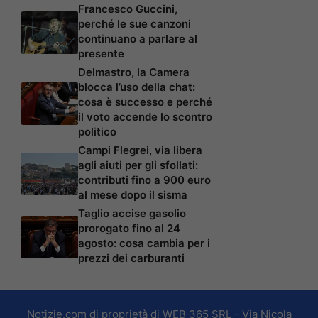
Francesco Guccini,
perché le sue canzoni
continuano a parlare al
presente
Delmastro, la Camera
blocca l’uso della chat:
cosa è successo e perché
il voto accende lo scontro
politico
Campi Flegrei, via libera
agli aiuti per gli sfollati:
contributi fino a 900 euro
al mese dopo il sisma
Taglio accise gasolio
prorogato fino al 24
agosto: cosa cambia per i
prezzi dei carburanti
Notizie.com di proprietà di WEB 365 SRL - Via Nicola