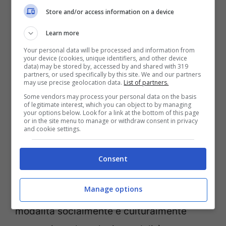
Store and/or access information on a device
Learn more
“La Pentella Brand- dichiara l’imprenditrice
Your personal data will be processed and information from
your device (cookies, unique identifiers, and other device
e ideatrice del progetto
Emilia Pentella
– è
data) may be stored by, accessed by and shared with 319
partners, or used specifically by this site. We and our partners
may use precise geolocation data.
List of partners.
una struttura societaria aperta a partner
Some vendors may process your personal data on the basis
aziendali per ambiziose progettualità, e da
of legitimate interest, which you can object to by managing
your options below. Look for a link at the bottom of this page
sempre è proiettata a scambi con giovani
or in the site menu to manage or withdraw consent in privacy
and cookie settings.
imprese emergenti e storiche realtà
territoriali, cercando anche sinergie sul
Consent
sostenibile uso e consumo del traffico
Manage options
web, su cui far veicolare progetti in
modalità socialmente e culturalmente