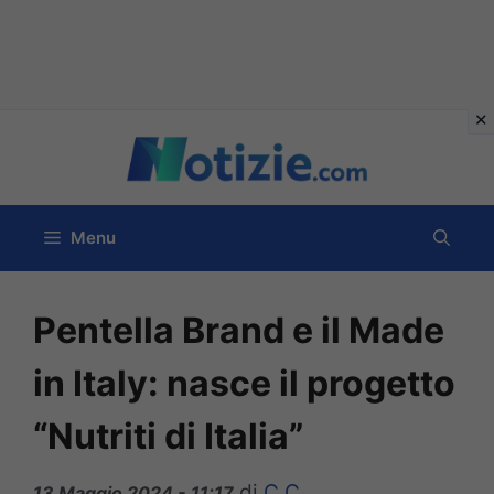
Vai
al
contenuto
Menu
Pentella Brand e il Made
in Italy: nasce il progetto
“Nutriti di Italia”
di
C C
13 Maggio 2024 - 11:17