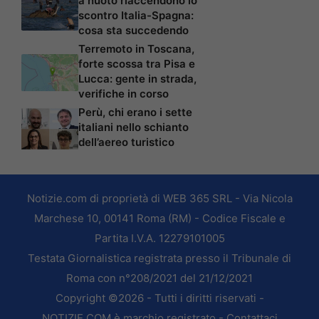
a nuoto riaccendono lo
scontro Italia-Spagna:
cosa sta succedendo
Terremoto in Toscana,
forte scossa tra Pisa e
Lucca: gente in strada,
verifiche in corso
Perù, chi erano i sette
italiani nello schianto
dell’aereo turistico
Notizie.com di proprietà di WEB 365 SRL - Via Nicola
Marchese 10, 00141 Roma (RM) - Codice Fiscale e
Partita I.V.A. 12279101005
Testata Giornalistica registrata presso il Tribunale di
Roma con n°208/2021 del 21/12/2021
Copyright ©2026 - Tutti i diritti riservati -
NOTIZIE.COM è marchio registrato -
Contattaci