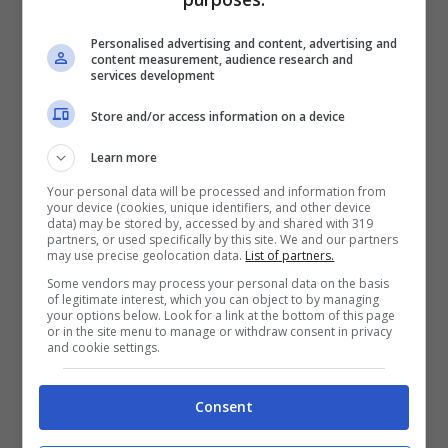
ampio e attento delle varie situazioni da
sanzionare. Questo è uno dei doveri di uno
Personalised advertising and content, advertising and
content measurement, audience research and
services development
Stato sano: che sarebbe dovuto emergere
anche nella nostra vicenda”.
Store and/or access information on a device
Learn more
Your personal data will be processed and information from
your device (cookies, unique identifiers, and other device
data) may be stored by, accessed by and shared with 319
partners, or used specifically by this site. We and our partners
may use precise geolocation data.
List of partners.
Some vendors may process your personal data on the basis
of legitimate interest, which you can object to by managing
your options below. Look for a link at the bottom of this page
or in the site menu to manage or withdraw consent in privacy
and cookie settings.
Consent
Egle Possetti, portavoce del Comitato vittime del Ponte