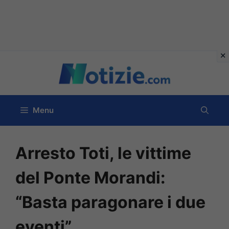
Vai
al
contenuto
Menu
Arresto Toti, le vittime
del Ponte Morandi:
“Basta paragonare i due
eventi”