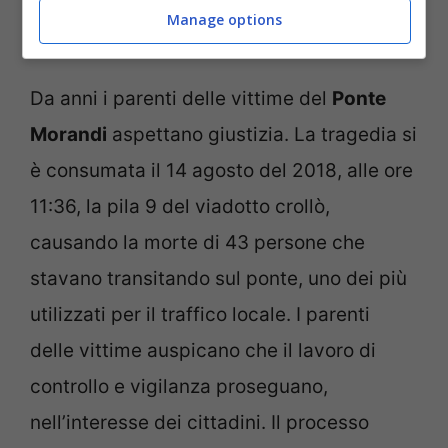
Morandi, in esclusiva ai nostri microfoni – (Ansa Foto) –
Manage options
Notizie.com
Da anni i parenti delle vittime del
Ponte
Morandi
aspettano giustizia. La tragedia si
è consumata il 14 agosto del 2018, alle ore
11:36, la pila 9 del viadotto crollò,
causando la morte di 43 persone che
stavano transitando sul ponte, uno dei più
utilizzati per il traffico locale. I parenti
delle vittime auspicano che il lavoro di
controllo e vigilanza proseguano,
nell’interesse dei cittadini. Il processo