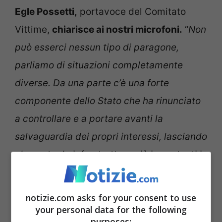
Egle Possetti,
portavoce del Comitato
Vittime,
chiarisce ai nostri microfoni.
“
Non
può esserci nessun tipo di paragone,
parliamo di situazioni completamente
diverse. Da una parte c’è una forte
componente dello Stato che ha rinunciato
a controllare e a portare avanti la
salvaguardia dei propri interessi, lasciando
alcune tra le infrastrutture più importanti in
mano a chi le ha ridotte in brandelli.
Dall’altra c’è uno Stato molto più attento a
notizie.com asks for your consent to use
fare i propri interessi e ad un controllo più
your personal data for the following
purposes: