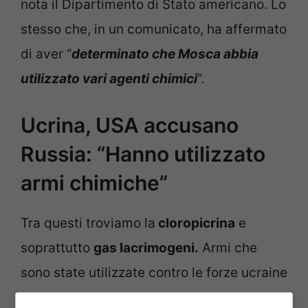
nota il Dipartimento di Stato americano. Lo
stesso che, in un comunicato, ha affermato
di aver “
determinato che Mosca abbia
utilizzato vari agenti chimici
“.
Ucrina, USA accusano
Russia: “Hanno utilizzato
armi chimiche”
Tra questi troviamo la
cloropicrina
e
soprattutto
gas lacrimogeni.
Armi che
sono state utilizzate contro le forze ucraine
in violazione della Convenzione sulle armi