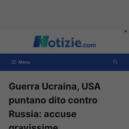
Vai
al
contenuto
Menu
Guerra Ucraina, USA
puntano dito contro
Russia: accuse
gravissime