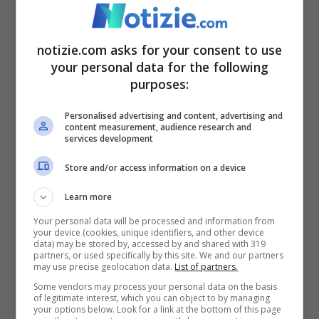
chimiche. Non si tratta affatto della prima
volta che si parla di questo argomento.
notizie.com asks for your consent to use
Allo stesso tempo, però, la Russia ci ha
your personal data for the following
purposes:
sempre tenuto a ribadire di non aver mai
fatto uso di questo tipo di armi, tanto da
Personalised advertising and content, advertising and
content measurement, audience research and
services development
respingere le accuse. Fino a questo
momento, però, non è arrivato ancora
Store and/or access information on a device
nessun comunicato da parte del ministero
Learn more
russo sulle pesanti accuse americane.
Your personal data will be processed and information from
your device (cookies, unique identifiers, and other device
data) may be stored by, accessed by and shared with 319
partners, or used specifically by this site. We and our partners
may use precise geolocation data.
List of partners.
Some vendors may process your personal data on the basis
of legitimate interest, which you can object to by managing
your options below. Look for a link at the bottom of this page