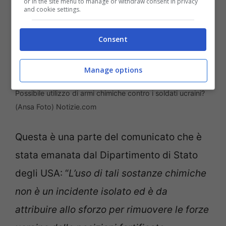
or in the site menu to manage or withdraw consent in privacy
and cookie settings.
Consent
Manage options
Possibile utilizzo di armi chimiche contro i soldati ucraini?
(Ansa Foto) Notizie.com
Questa è una parte del comunicato che è
stata emanata dal Dipartimento di Stato
degli USA: “
L’uso di tali sostanze chimiche
non è un incidente isolato ed è da
attribuire allo sforzo per rimuovere le forze