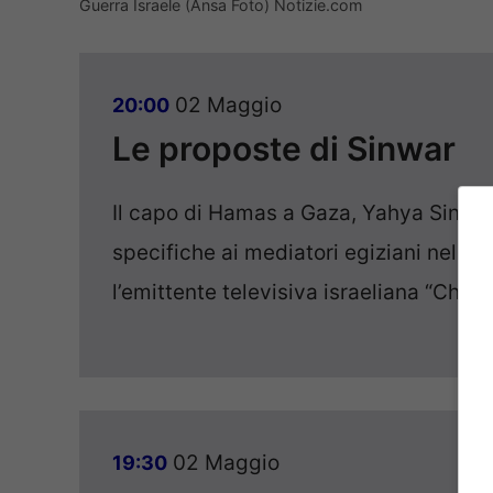
Guerra Israele (Ansa Foto) Notizie.com
02 Maggio
20:00
Le proposte di Sinwar
Il capo di Hamas a Gaza, Yahya Sinwar
specifiche ai mediatori egiziani nel ne
l’emittente televisiva israeliana “Chann
02 Maggio
19:30