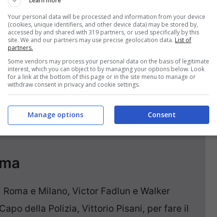
Learn more
ro Guterres
Your personal data will be processed and information from your device
(cookies, unique identifiers, and other device data) may be stored by,
accessed by and shared with 319 partners, or used specifically by this
sraeliano contro il segretario generale delle
site. We and our partners may use precise geolocation data.
List of
partners.
iere di aumentare l’odio e diffondere notizie
Some vendors may process your personal data on the basis of legitimate
 è irresponsabile e pericoloso”.
interest, which you can object to by managing your options below. Look
for a link at the bottom of this page or in the site menu to manage or
withdraw consent in privacy and cookie settings.
Manage options
Consent
oma
i Roma e Milano, Victor Fadlun e Walker
apo della Polizia, Vittorio Pisani, per fare il