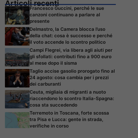
Articoli recenti
Francesco Guccini, perché le sue
canzoni continuano a parlare al
presente
Delmastro, la Camera blocca l’uso
della chat: cosa è successo e perché
il voto accende lo scontro politico
Campi Flegrei, via libera agli aiuti per
gli sfollati: contributi fino a 900 euro
al mese dopo il sisma
Taglio accise gasolio prorogato fino al
24 agosto: cosa cambia per i prezzi
dei carburanti
Ceuta, migliaia di migranti a nuoto
riaccendono lo scontro Italia-Spagna:
cosa sta succedendo
Terremoto in Toscana, forte scossa
tra Pisa e Lucca: gente in strada,
verifiche in corso