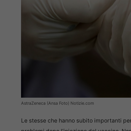
AstraZeneca (Ansa Foto) Notizie.com
Le stesse che hanno subito importanti per