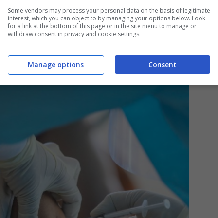
to problemi di salute dopo il vaccino, pare che
Some vendors may process your personal data on the basis of legitimate
interest, which you can object to by managing your options below. Look
o di sconfitta) dovrà
risarcire
moltissime
for a link at the bottom of this page or in the site menu to manage or
withdraw consent in privacy and cookie settings.
Manage options
Consent