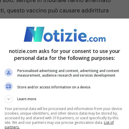
n solo: sempre in tribunale hanno affermato
uti, questo vaccino può causare addirittura
ato un nuovo polverone e, soprattutto, delle
chi, in passato, ha espresso più di qualche
notizie.com asks for your consent to use your
personal data for the following purposes:
mmissione di AstraZeneca:
Personalised advertising and content, advertising and content
measurement, audience research and services development
Store and/or access information on a device
021
, ovvero un anno dopo la pandemia che
Learn more
. Furono proprio quelli di AstraZeneca i primi
Your personal data will be processed and information from your device
cercare di contrastare la diffusione del virus.
(cookies, unique identifiers, and other device data) may be stored by,
accessed by and shared with 319 partners, or used specifically by this
ti, impegnati nei tantissimi processi da parte
site. We and our partners may use precise geolocation data.
List of
partners.