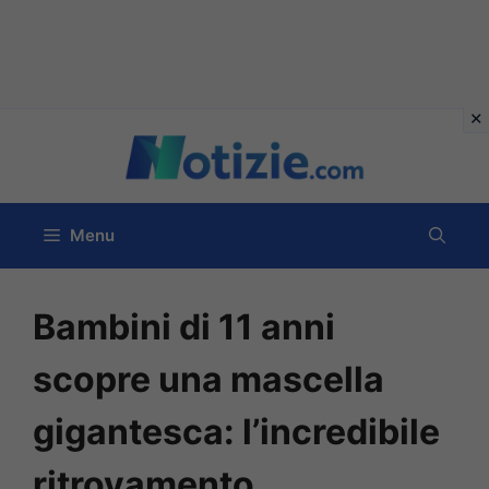
Vai
al
contenuto
Menu
Bambini di 11 anni
scopre una mascella
gigantesca: l’incredibile
ritrovamento