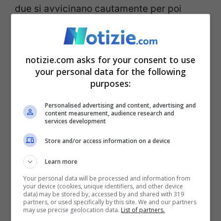
due si avvicinano cautamente per poi
rendersi conto di essersi imbattuti in
qualcosa di anomalo. Grande e di colore
notizie.com asks for your consent to use
bianco
aveva tutte le sembianze di uno
your personal data for the following
scheletro
, ma le sue dimensioni colpirono
purposes:
entrambi. Arrivati sul luogo anche gli
Personalised advertising and content, advertising and
content measurement, audience research and
esperti, la rivelazione li sorprese in modo
services development
notevole. Mai avevano visto un reperto di
Store and/or access information on a device
quel tipo e nel corso di questi quattro anni
Learn more
lo hanno analizzato arrivando solo oggi a
Your personal data will be processed and information from
una conclusione. Pubblicata sulla rivista
your device (cookies, unique identifiers, and other device
data) may be stored by, accessed by and shared with 319
partners, or used specifically by this site. We and our partners
Plos One, quel fossile si è rivelato essere
may use precise geolocation data.
List of partners.