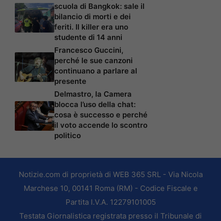
scuola di Bangkok: sale il
bilancio di morti e dei
feriti. Il killer era uno
studente di 14 anni
Francesco Guccini,
perché le sue canzoni
continuano a parlare al
presente
Delmastro, la Camera
blocca l’uso della chat:
cosa è successo e perché
il voto accende lo scontro
politico
Notizie.com di proprietà di WEB 365 SRL - Via Nicola
Marchese 10, 00141 Roma (RM) - Codice Fiscale e
Partita I.V.A. 12279101005
Testata Giornalistica registrata presso il Tribunale di