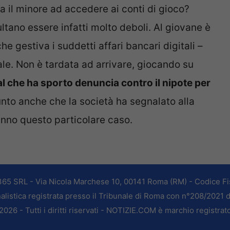
 il minore ad accedere ai conti di gioco?
ltano essere infatti molto deboli. Al giovane è
e gestiva i suddetti affari bancari digitali –
le. Non è tardata ad arrivare, giocando su
l che ha sporto denuncia contro il nipote per
iunto anche che la società ha segnalato alla
anno questo particolare caso.
365 SRL - Via Nicola Marchese 10, 00141 Roma (RM) - Codice Fis
alistica registrata presso il Tribunale di Roma con n°208/2021 
026 - Tutti i diritti riservati - NOTIZIE.COM è marchio registrat