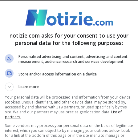
oldi persi sia tutta in mano dell’azienda
. È lì
t del denaro, ed è sempre lì che questo
notizie.com asks for your consent to use your
personal data for the following purposes:
conti di gioco.
L’accusa mossa è di non aver
li 17 anni – quindi minorenne – di accedere e
Personalised advertising and content, advertising and content
measurement, audience research and services development
nza che ha così causato problemi economici
Store and/or access information on a device
el diretto interessato, ma anche di tutti i suoi
Learn more
Your personal data will be processed and information from your device
(cookies, unique identifiers, and other device data) may be stored by,
fesa di Bingoal
accessed by and shared with 319 partners, or used specifically by this
site. We and our partners may use precise geolocation data.
List of
partners.
Some vendors may process your personal data on the basis of legitimate
cusa, e riporta il portale NOS, questo
interest, which you can object to by managing your options below. Look
for a link at the bottom of this page or in the site menu to manage or