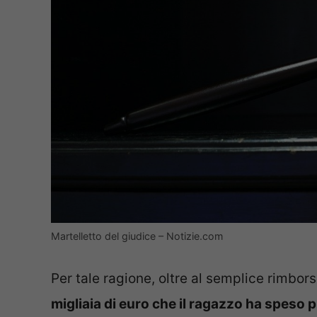
Martelletto del giudice – Notizie.com
Per tale ragione, oltre al semplice rimborso
migliaia di euro che il ragazzo ha speso pr