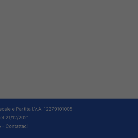
cale e Partita I.V.A. 12279101005
del 21/12/2021
o -
Contattaci