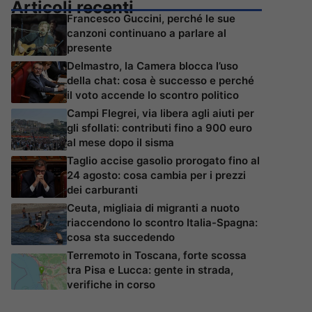
Articoli recenti
Francesco Guccini, perché le sue
canzoni continuano a parlare al
presente
Delmastro, la Camera blocca l’uso
della chat: cosa è successo e perché
il voto accende lo scontro politico
Campi Flegrei, via libera agli aiuti per
gli sfollati: contributi fino a 900 euro
al mese dopo il sisma
Taglio accise gasolio prorogato fino al
24 agosto: cosa cambia per i prezzi
dei carburanti
Ceuta, migliaia di migranti a nuoto
riaccendono lo scontro Italia-Spagna:
cosa sta succedendo
Terremoto in Toscana, forte scossa
tra Pisa e Lucca: gente in strada,
verifiche in corso