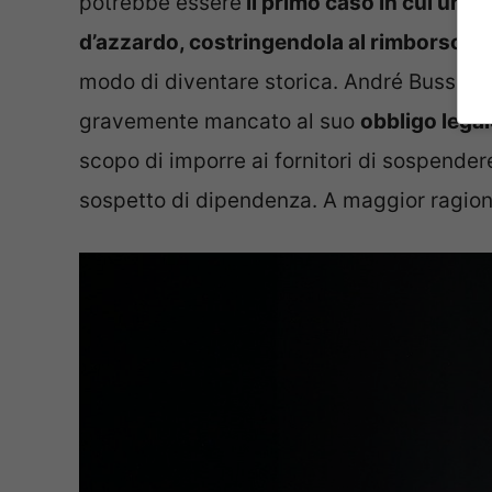
potrebbe essere
il primo caso in cui un g
d’azzardo, costringendola al rimborso
. 
modo di diventare storica. André Bussink 
gravemente mancato al suo
obbligo legal
scopo di imporre ai fornitori di sospender
sospetto di dipendenza. A maggior ragione 