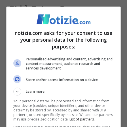
Chi è Palmer?
L’imprenditore cresciuto
con Bill Gates
notizie.com asks for your consent to use
your personal data for the following
purposes:
Palmer è dunque un nuovo volto del
panorama politico degli Stati Uniti. Un
Personalised advertising and content, advertising and
content measurement, audience research and
services development
imprenditore, originario di Baltimora
(Maryland), che ricopre il ruolo di partner
Store and/or access information on a device
nel New Markets Venture Partners.
Il suo
Learn more
passato, però, è strettamente legato a uno
Your personal data will be processed and information from
your device (cookies, unique identifiers, and other device
degli uomini più influenti nel pianeta: Bill
data) may be stored by, accessed by and shared with 319
partners, or used specifically by this site. We and our partners
may use precise geolocation data.
List of partners.
Gates
. Divenuto da pochi giorni l’uomo più