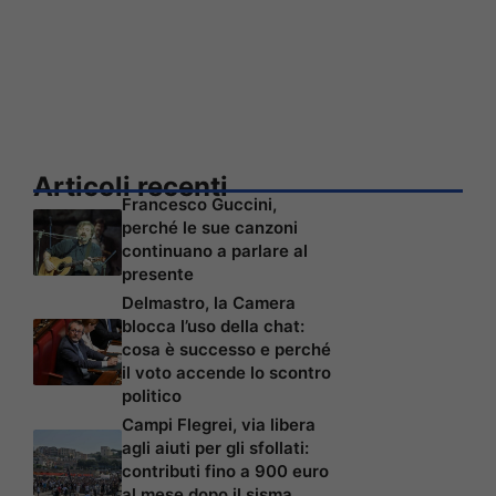
Articoli recenti
Francesco Guccini,
perché le sue canzoni
continuano a parlare al
presente
Delmastro, la Camera
blocca l’uso della chat:
cosa è successo e perché
il voto accende lo scontro
politico
Campi Flegrei, via libera
agli aiuti per gli sfollati:
contributi fino a 900 euro
al mese dopo il sisma