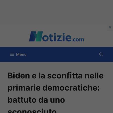
Vai
al
contenuto
Menu
Biden e la sconfitta nelle
primarie democratiche:
battuto da uno
sconosciuto