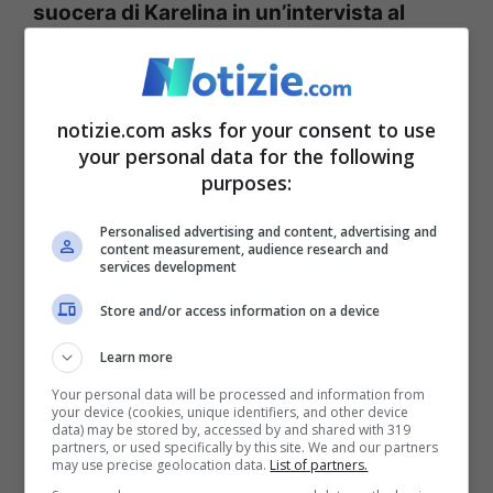
suocera di Karelina in un’intervista al
“New York Post”. “Ksenia non farebbe mai
del male a una mosca, tanto meno
notizie.com asks for your consent to use
commetterebbe atti criminali.
Siamo molto
your personal data for the following
preoccupati, soprattutto ora che vediamo
purposes:
come vengono affrontati i sostenitori di
Personalised advertising and content, advertising and
Alexei Navalny. Sua madre e suo padre
content measurement, audience research and
services development
hanno divorziato di recente, quindi voleva
Store and/or access information on a device
rivedere la sua famiglia”, ha continuato.
“In
Learn more
linea di principio, a quest’ora avrebbe
Your personal data will be processed and information from
dovuto essere a casa. Certamente non mi
your device (cookies, unique identifiers, and other device
data) may be stored by, accessed by and shared with 319
sorprenderei se Ksenia avesse donato
partners, or used specifically by this site. We and our partners
may use precise geolocation data.
List of partners.
soldi all’Ucraina.
Lei difende sempre i