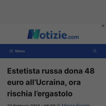
Vai
al
contenuto
Menu
Estetista russa dona 48
euro all’Ucraina, ora
rischia l’ergastolo
di
Marco Ercole
23 Febbraio 2024 - 06:00