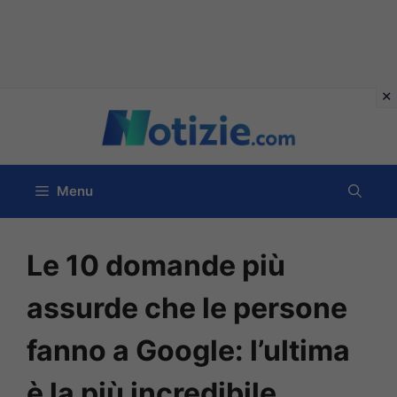
Vai
al
contenuto
Menu
Le 10 domande più
assurde che le persone
fanno a Google: l’ultima
è la più incredibile