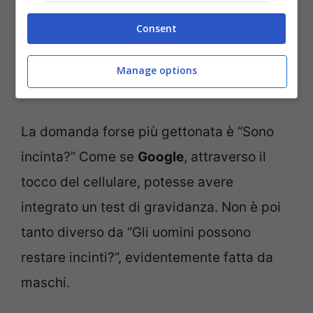
Consent
Ecco alcune delle domande più bizzarre che le persone
Manage options
fanno a Google, il più famoso motore di ricerca al mondo
(Notizie.com)
La domanda forse più gettonata è “Sono
incinta?” Come se
Google
, attraverso il
tocco del cellulare, potesse avere
integrato un test di gravidanza. Non è poi
tanto diverso da “Gli uomini possono
restare incinti?”, evidentemente fatta da
maschi.