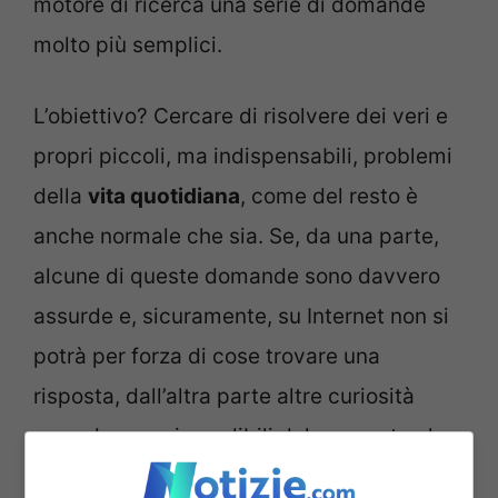
motore di ricerca una serie di domande
molto più semplici.
L’obiettivo? Cercare di risolvere dei veri e
propri piccoli, ma indispensabili, problemi
della
vita quotidiana
, come del resto è
anche normale che sia. Se, da una parte,
alcune di queste domande sono davvero
assurde e, sicuramente, su Internet non si
potrà per forza di cose trovare una
risposta, dall’altra parte altre curiosità
sono davvero incredibili dal momento che
nessuno si sarebbe mai immaginato che