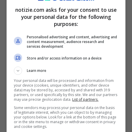
tantissime persone le potessero cercare
notizie.com asks for your consent to use
per sapere la risposta. Ecco quali sono.
your personal data for the following
purposes:
Google, le cose più
Personalised advertising and content, advertising and
content measurement, audience research and
assurde che le persone
services development
cercano
Store and/or access information on a device
Learn more
Your personal data will be processed and information from
your device (cookies, unique identifiers, and other device
data) may be stored by, accessed by and shared with 319
partners, or used specifically by this site. We and our partners
may use precise geolocation data.
List of partners.
Some vendors may process your personal data on the basis
of legitimate interest, which you can object to by managing
your options below. Look for a link at the bottom of this page
or in the site menu to manage or withdraw consent in privacy
and cookie settings.