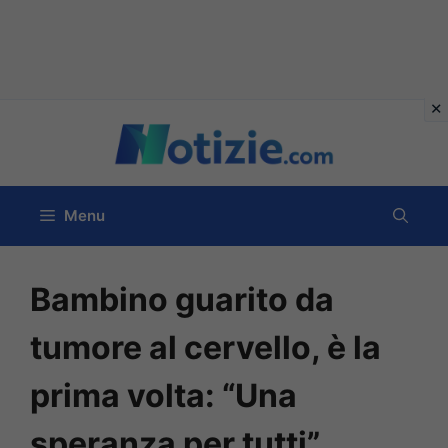
Vai
al
contenuto
Menu
Bambino guarito da
tumore al cervello, è la
prima volta: “Una
speranza per tutti”