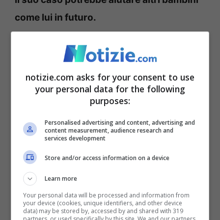
come lui in futuro.
Tutti i dettagli
notizie.com asks for your consent to use
La ragione per cui alcuni bambini
your personal data for the following
rispondono alle medicine, mentre altri no, è
purposes:
probabilmente dovuta alle “particolarità
Personalised advertising and content, advertising and
content measurement, audience research and
biologiche” dei loro tumori individuali,
services development
come ha precisato Grill.
“Il tumore di Lucas
Store and/or access information on a device
presentava una mutazione estremamente
Learn more
rara che riteniamo abbia reso le sue
Your personal data will be processed and information from
cellule molto più sensibili al farmaco”, ha
your device (cookies, unique identifiers, and other device
data) may be stored by, accessed by and shared with 319
partners, or used specifically by this site. We and our partners