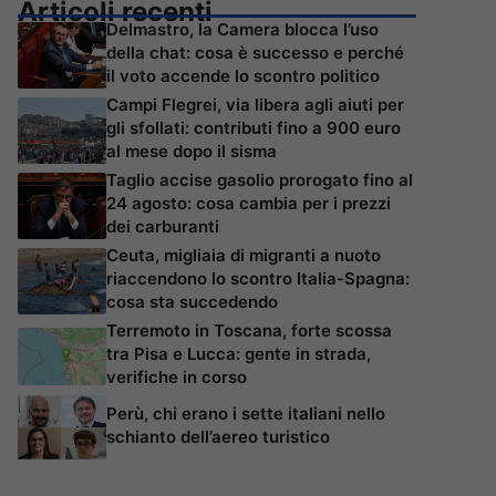
Articoli recenti
Delmastro, la Camera blocca l’uso
della chat: cosa è successo e perché
il voto accende lo scontro politico
Campi Flegrei, via libera agli aiuti per
gli sfollati: contributi fino a 900 euro
al mese dopo il sisma
Taglio accise gasolio prorogato fino al
24 agosto: cosa cambia per i prezzi
dei carburanti
Ceuta, migliaia di migranti a nuoto
riaccendono lo scontro Italia-Spagna:
cosa sta succedendo
Terremoto in Toscana, forte scossa
tra Pisa e Lucca: gente in strada,
verifiche in corso
Perù, chi erano i sette italiani nello
schianto dell’aereo turistico