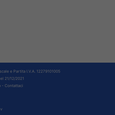
cale e Partita I.V.A. 12279101005
del 21/12/2021
o -
Contattaci
dv