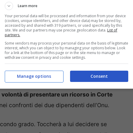
Learn more
Your personal data will be processed and information from your device
(cookies, unique identifiers, and other device data) may be stored by,
accessed by and shared with 319 partners, or used specifically by this
site. We and our partners may use precise geolocation data.
List of
partners.
Some vendors may process your personal data on the basis of legitimate
interest, which you can object to by managing your options below. Look
for a link at the bottom of this page or in the site menu to manage or
withdraw consent in privacy and cookie settings.
enza – Notizie.com – © Ansa
Manage options
Consent
chiude assolutamente la vicenda. La Procura di
a volontà di presentare un ricorso in Corte
nei confronti dei due dipendenti dell’Onu.
secondo grado. Toccherà a lui decidere se