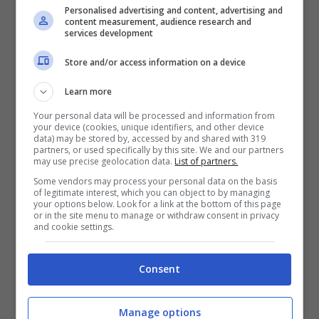
Personalised advertising and content, advertising and
Protesta agricoltorI:
content measurement, audience research and
services development
"Stasera sul GRA? O
Store and/or access information on a device
tutti o nessuno"
Learn more
Your personal data will be processed and information from
Le dichiarazioni ai cronisti di Elia
your device (cookies, unique identifiers, and other device
data) may be stored by, accessed by and shared with 319
Fornai, agricoltore di Riscatto
partners, or used specifically by this site. We and our partners
may use precise geolocation data.
List of partners.
agricolo.
Some vendors may process your personal data on the basis
of legitimate interest, which you can object to by managing
your options below. Look for a link at the bottom of this page
or in the site menu to manage or withdraw consent in privacy
and cookie settings.
Consent
Manage options