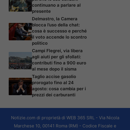
continuano a parlare al
presente
Delmastro, la Camera
blocca l’uso della chat:
cosa è successo e perché
il voto accende lo scontro
politico
Campi Flegrei, via libera
agli aiuti per gli sfollati:
contributi fino a 900 euro
al mese dopo il sisma
Taglio accise gasolio
prorogato fino al 24
agosto: cosa cambia per i
prezzi dei carburanti
Notizie.com di proprietà di WEB 365 SRL - Via Nicola
Marchese 10, 00141 Roma (RM) - Codice Fiscale e