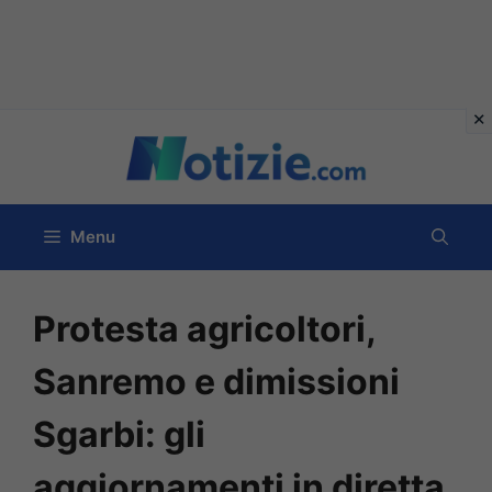
Vai
al
contenuto
Menu
Protesta agricoltori,
Sanremo e dimissioni
Sgarbi: gli
aggiornamenti in diretta