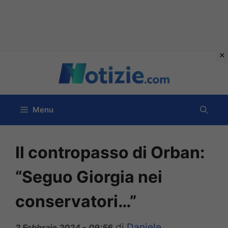
Vai
al
contenuto
Menu
Il contropasso di Orban:
“Seguo Giorgia nei
conservatori…”
di
Daniele
2 Febbraio 2024 - 09:56