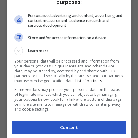
purposes:
rispettata”
Personalised advertising and content, advertising and
content measurement, audience research and
services development
Store and/or access information on a device
Learn more
Your personal data will be processed and information from
your device (cookies, unique identifiers, and other device
data) may be stored by, accessed by and shared with 319
partners, or used specifically by this site. We and our partners
may use precise geolocation data.
List of partners.
Some vendors may process your personal data on the basis
of legitimate interest, which you can object to by managing
your options below. Look for a link at the bottom of this page
or in the site menu to manage or withdraw consent in privacy
Il premier ungherese Viktor Orban (Ansa Notizie.com)
and cookie settings.
Con il
primo
ministro ungherese
si parla
Consent
del caso di Ilaria Salis, l’attivista italiana