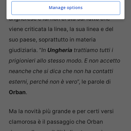
entrata in catene in un’aula di giustizia
Manage options
ungherese e lui non ci sta sul fatto che
viene criticata la linea, la sua linea e del
suo paese, soprattutto in materia
giudiziaria. “
In
Ungheria
trattiamo tutti i
prigionieri allo stesso modo. E non accetto
neanche che si dica che non ha contatti
esterni, perché non è vero
“, le parole di
Orban
.
Ma la novità più grande e per certi versi
clamorosa è il passaggio che Orban