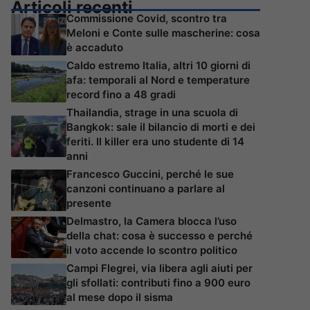
Articoli recenti
Commissione Covid, scontro tra
Meloni e Conte sulle mascherine: cosa
è accaduto
Caldo estremo Italia, altri 10 giorni di
afa: temporali al Nord e temperature
record fino a 48 gradi
Thailandia, strage in una scuola di
Bangkok: sale il bilancio di morti e dei
feriti. Il killer era uno studente di 14
anni
Francesco Guccini, perché le sue
canzoni continuano a parlare al
presente
Delmastro, la Camera blocca l’uso
della chat: cosa è successo e perché
il voto accende lo scontro politico
Campi Flegrei, via libera agli aiuti per
gli sfollati: contributi fino a 900 euro
al mese dopo il sisma