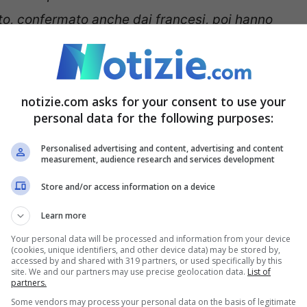
to, confermato anche dai francesi, poi hanno
ia stata la controaerea russa o ucraina, siamo a
no possibili. Inoltre, sono stati rinvenuti 5 o 6
nieri a bordo del velivolo. In questa fase è
notizie.com asks for your consent to use your
personal data for the following purposes:
o e sembra improbabile che il velivolo avesse
a sul numeri dei presenti non sia realista
“.
Personalised advertising and content, advertising and content
measurement, audience research and services development
dovuto alla possibile presenza dei prigionieri
Store and/or access information on a device
Learn more
Your personal data will be processed and information from your device
(cookies, unique identifiers, and other device data) may be stored by,
 allora sì. Affermare di aver abbattuto un
accessed by and shared with 319 partners, or used specifically by this
site. We and our partners may use precise geolocation data.
List of
 a bordo ucraini si trasformerebbe in un
partners.
Some vendors may process your personal data on the basis of legitimate
ale positivo
“.