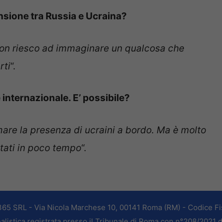
sione tra Russia e Ucraina?
Non riesco ad immaginare un qualcosa che
rti
“.
 internazionale. E’ possibile?
mare la presenza di ucraini a bordo. Ma è molto
ultati in poco tempo
“.
365 SRL - Via Nicola Marchese 10, 00141 Roma (RM) - Codice Fis
alistica registrata presso il Tribunale di Roma con n°208/2021 