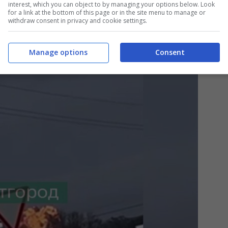
interest, which you can object to by managing your options below. Look
for a link at the bottom of this page or in the site menu to manage or
withdraw consent in privacy and cookie settings.
eo è stato particolare”
Manage options
Consent