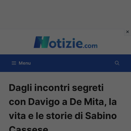
Vai
al
contenuto
Menu
Dagli incontri segreti
con Davigo a De Mita, la
vita e le storie di Sabino
Cassese