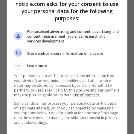
“Dissero che ero
notizie.com asks for your consent to use
your personal data for the following
comunista, per il mio
purposes:
atteggiamento”
Personalised advertising and content, advertising and
content measurement, audience research and
services development
Store and/or access information on a device
Learn more
Your personal data will be processed and information from
your device (cookies, unique identifiers, and other device
data) may be stored by, accessed by and shared with 319
partners, or used specifically by this site. We and our partners
may use precise geolocation data.
List of partners.
Some vendors may process your personal data on the basis
of legitimate interest, which you can object to by managing
your options below. Look for a link at the bottom of this page
or in the site menu to manage or withdraw consent in privacy
and cookie settings.
Il professore Cassese mentre incontra Mattarella (Ansa
Notizie.com)