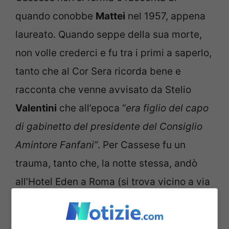
quando conobbe
Mattei
nel 1957, appena
laureato. Quando seppe della sua morte,
non volle crederci e fu tra i primi a saperlo,
tanto che al Cor Sera ricorda bene e
racconta che venne avvisato da Stelio
Valentini
che all’epoca “
era figlio del capo
di gabinetto del presidente del Consiglio
Amintore Fanfani”
. Per Cassese fu un
trauma, tanto che, la notte stessa, andò
all’Hotel Eden a Roma (si trova vicino a via
Veneto) dove il patron dell’Eni viveva.