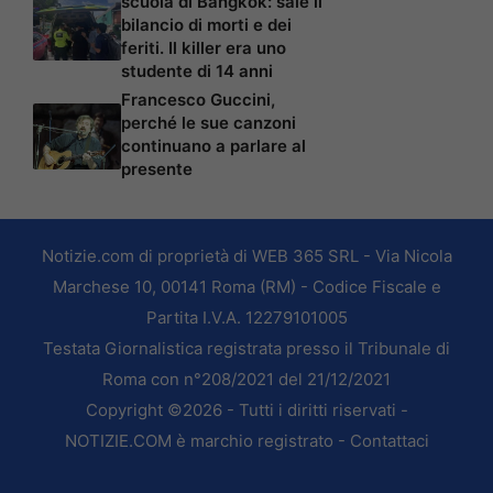
scuola di Bangkok: sale il
bilancio di morti e dei
feriti. Il killer era uno
studente di 14 anni
Francesco Guccini,
perché le sue canzoni
continuano a parlare al
presente
Notizie.com di proprietà di WEB 365 SRL - Via Nicola
Marchese 10, 00141 Roma (RM) - Codice Fiscale e
Partita I.V.A. 12279101005
Testata Giornalistica registrata presso il Tribunale di
Roma con n°208/2021 del 21/12/2021
Copyright ©2026 - Tutti i diritti riservati -
NOTIZIE.COM è marchio registrato -
Contattaci