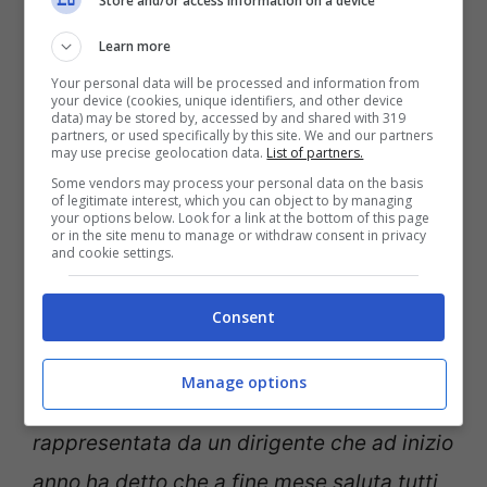
Store and/or access information on a device
anche se il clima che si sta respirando
Learn more
attorno alla squadra non si respirava da
Your personal data will be processed and information from
anni. Diciamo che da quando c’è Mou si
your device (cookies, unique identifiers, and other device
data) may be stored by, accessed by and shared with 319
parla solo di lui, credo che lo stadio sia
partners, or used specifically by this site. We and our partners
may use precise geolocation data.
List of partners.
ancora dalla sua parte, ma il clima sta
Some vendors may process your personal data on the basis
of legitimate interest, which you can object to by managing
cambiando, anche e soprattutto nei
your options below. Look for a link at the bottom of this page
or in the site menu to manage or withdraw consent in privacy
confronti dei giocatori. L’aria è più pesante
and cookie settings.
rispetto a prima, ma c’è anche questo
Consent
silenzio assordante da parte della società
non è possibile.
Non c’è un segnale che sia
Manage options
uno
. La Roma in questo momento è
rappresentata da un dirigente che ad inizio
anno ha detto che a fine mese saluta tutti,