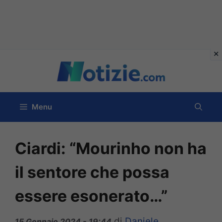
Vai
al
contenuto
Menu
Ciardi: “Mourinho non ha
il sentore che possa
essere esonerato…”
di
Daniele
15 Gennaio 2024 - 19:44