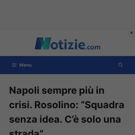
Vai
al
contenuto
Menu
Napoli sempre più in
crisi. Rosolino: “Squadra
senza idea. C’è solo una
strada”