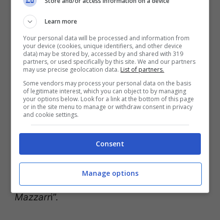
Store and/or access information on a device
nemmeno un anno dopo tutto è cambiato e
Learn more
tra i tifosi azzurri si respira tanta delusione.
Your personal data will be processed and information from
your device (cookies, unique identifiers, and other device
data) may be stored by, accessed by and shared with 319
“
Partita senza senso quella di ieri
–
partners, or used specifically by this site. We and our partners
may use precise geolocation data.
List of partners.
sottolinea ai nostri microfoni Massimiliano
Some vendors may process your personal data on the basis
Rosolino –
giocatori disorientati e senza
of legitimate interest, which you can object to by managing
your options below. Look for a link at the bottom of this page
or in the site menu to manage or withdraw consent in privacy
idee. Qualcosa si è rotto. Probabilmente
and cookie settings.
l’unica strada è quella del ritiro dopo aver
cambiamento il tecnico. E dobbiamo dire
Consent
che a questo punto l’allenatore era il male
Manage options
minore. Anzi, Garcia ha fatto meglio di
Mazzarr
i”.