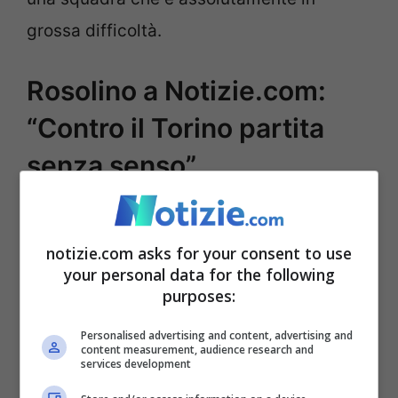
grossa difficoltà.
Rosolino a Notizie.com:
“Contro il Torino partita
senza senso”
La sconfitta in casa del Torino
ha
confermato tutte le difficoltà della squadra
notizie.com asks for your consent to use
your personal data for the following
Campione d’Italia. E bisogna dire che la
purposes:
scorsa stagione proprio dalla sfida contro i
Personalised advertising and content, advertising and
granata i tifosi partenopei avevano iniziato
content measurement, audience research and
services development
a credere seriamente allo Scudetto. Ora