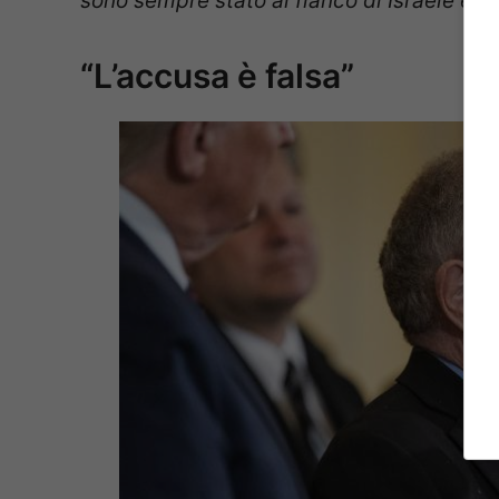
sono sempre stato al fianco di Israele e 
“L’accusa è falsa”