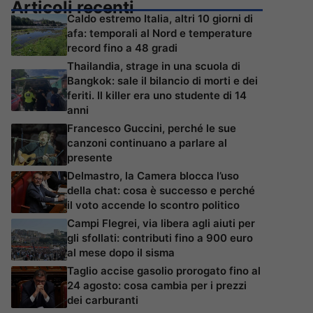
Articoli recenti
Caldo estremo Italia, altri 10 giorni di
afa: temporali al Nord e temperature
record fino a 48 gradi
Thailandia, strage in una scuola di
Bangkok: sale il bilancio di morti e dei
feriti. Il killer era uno studente di 14
anni
Francesco Guccini, perché le sue
canzoni continuano a parlare al
presente
Delmastro, la Camera blocca l’uso
della chat: cosa è successo e perché
il voto accende lo scontro politico
Campi Flegrei, via libera agli aiuti per
gli sfollati: contributi fino a 900 euro
al mese dopo il sisma
Taglio accise gasolio prorogato fino al
24 agosto: cosa cambia per i prezzi
dei carburanti