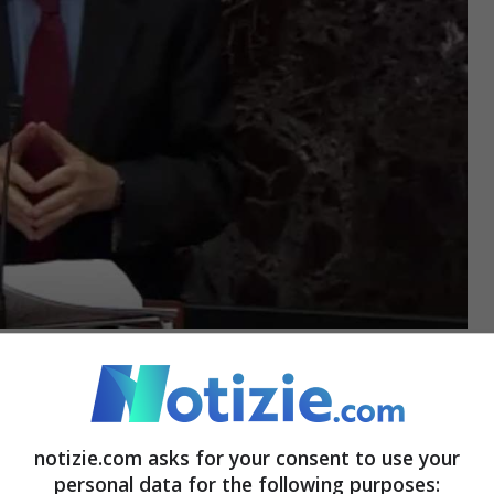
 © Ansa
z pronto a scendere in campo per difendere
n posso entrare nel dettaglio dei miei ruoli. Ma
notizie.com asks for your consent to use your
personal data for the following purposes: