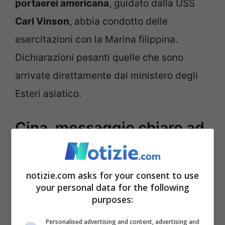
portaerei americana
, guidato dalla USS
Carl Vinson
, abbia condotto delle
esercitazioni con la Marina filippina.
Dichiarazioni pesanti quelle che sono
arrivate direttamente dal ministero degli
Esteri asiatico.
Cina, messaggio chiaro ad
USA e Filippine:
“Provocazioni nel Mar
notizie.com asks for your consent to use
your personal data for the following
cinese del Sud”
purposes:
Dito puntato contro, quindi, nei confronti di
Personalised advertising and content, advertising and