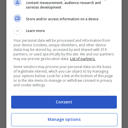
content measurement, audience research and
Manila
e
Washington
. Gli stessi che,
services development
secondo quanto riferito dal portavoce del
Store and/or access information on a device
ministero degli Esteri cinese,
Wang
Learn more
Wenbin
, hanno condotto delle “
attività
Your personal data will be processed and information from
your device (cookies, unique identifiers, and other device
militari provocatorie nel Mar Cinese
data) may be stored by, accessed by and shared with 319
partners, or used specifically by this site. We and our partners
Meridionale con l’intenzione di
may use precise geolocation data.
List of partners.
Some vendors may process your personal data on the basis
ostentare la loro potenza militare
“. Fino a
of legitimate interest, which you can object to by managing
your options below. Look for a link at the bottom of this page
questo momento, però, non è arrivata
or in the site menu to manage or withdraw consent in privacy
and cookie settings.
ancora nessuna replica dagli USA.
Consent
Manage options