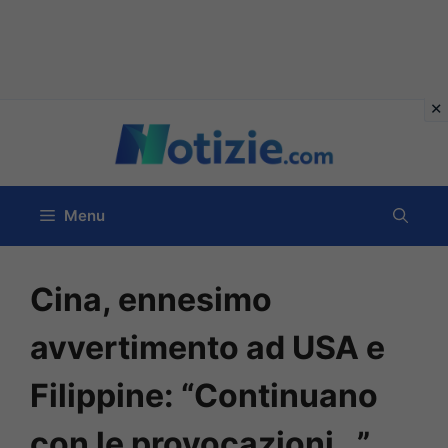
Vai
al
contenuto
Menu
Cina, ennesimo
avvertimento ad USA e
Filippine: “Continuano
con le provocazioni…”