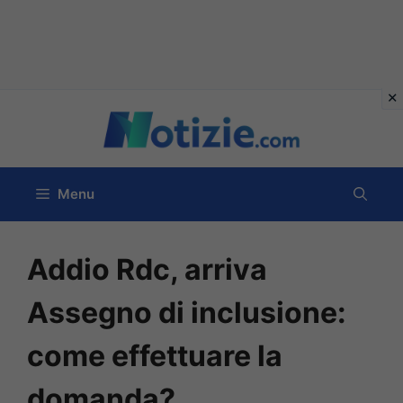
Vai
al
contenuto
Menu
Addio Rdc, arriva
Assegno di inclusione:
come effettuare la
domanda?