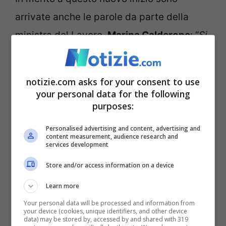
arrivate anche le parole da parte della
ministra del Lavoro,
Marina Calderone
: “
Si
tratta di un passaggio importante, un
cambio di paradigma a favore di una
notizie.com asks for your consent to use
misura di inclusione attiva che guarda al
your personal data for the following
purposes:
sostegno concreto delle persone più fragili
puntando allo stesso tempo
Personalised advertising and content, advertising and
content measurement, audience research and
all’integrazione sociale e lavorativa. Con il
services development
nuovo Assegno di Inclusione stiamo
Store and/or access information on a device
realizzando un percorso di attenzione che
Learn more
mette al centro le persone e le loro
Your personal data will be processed and information from
your device (cookies, unique identifiers, and other device
necessità
”.
data) may be stored by, accessed by and shared with 319