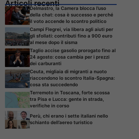
Articoli recenti
Delmastro, la Camera blocca l’uso
della chat: cosa è successo e perché
il voto accende lo scontro politico
Campi Flegrei, via libera agli aiuti per
gli sfollati: contributi fino a 900 euro
al mese dopo il sisma
Taglio accise gasolio prorogato fino al
24 agosto: cosa cambia per i prezzi
dei carburanti
Ceuta, migliaia di migranti a nuoto
riaccendono lo scontro Italia-Spagna:
cosa sta succedendo
Terremoto in Toscana, forte scossa
tra Pisa e Lucca: gente in strada,
verifiche in corso
Perù, chi erano i sette italiani nello
schianto dell’aereo turistico