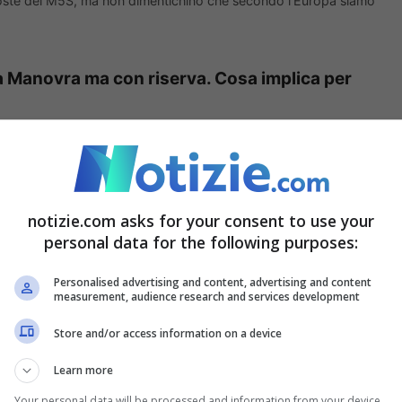
poste del M5S, ma non dimentichino che secondo l’Europa siamo
a Manovra ma con riserva. Cosa implica per
e applicare la Legge di bilancio. La riserva
contenuti nella Manovra, ma una
riva dal decreto del 2020, ovvero il famigerato
notizie.com asks for your consent to use your
nto di bilancio quasi insopportabile per le
personal data for the following purposes:
tenti”.
Personalised advertising and content, advertising and content
measurement, audience research and services development
Store and/or access information on a device
Italia partirà con una minore possibilità di
Learn more
dere il recupero del deficit del Superbonus”.
Your personal data will be processed and information from your device