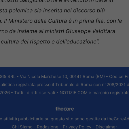
nistro Sangiuliano né è avvenuto in data in
esta polemica sia inserita nel discorso più
l Ministero della Cultura è in prima fila, con le
rno da insieme ai ministri Giuseppe Valditara
ultura del rispetto e dell’educazione”.
365 SRL - Via Nicola Marchese 10, 00141 Roma (RM) - Codice Fis
alistica registrata presso il Tribunale di Roma con n°208/2021 
026 - Tutti i diritti riservati - NOTIZIE.COM è marchio registrat
e attività pubblicitarie su questo sito sono gestite da theCoreA
Chi Siamo
-
Redazione
-
Privacy Policy
-
Disclaimer