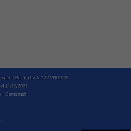
cale e Partita I.V.A. 12279101005
del 21/12/2021
o -
Contattaci
dv