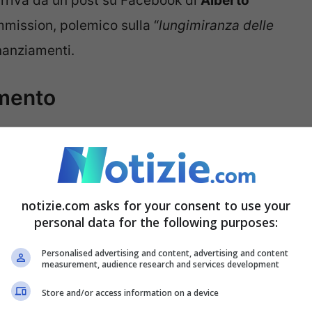
arriva da un post su Facebook di
Alberto
mmission, polemico sulla “
lungimiranza delle
nanziamenti.
amento
llicola, faceva parte di un sottocategoria
e riguardava le opere con un costo superiore a
re a tre film e sono stati scelti
Rapito
di
Marco
notizie.com asks for your consent to use your
ngelis
(entrambi hanno preso 630mila euro) e
personal data for the following purposes:
ul romanzo di
Domenico Starnone
, che ha
Personalised advertising and content, advertising and content
measurement, audience research and services development
Store and/or access information on a device
ellesi
è stato escluso Le assaggiatrici di
Silvio