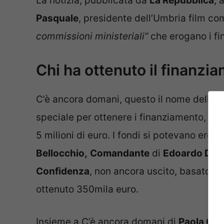
La notizia, pubblicata da
La Repubblica
, 
Pasquale
, presidente dell’Umbria film co
commissioni ministeriali”
che erogano i fi
Chi ha ottenuto il finanzi
C’è ancora domani, questo il nome della pe
speciale per ottenere i finanziamento, ch
5 milioni di euro. I fondi si potevano eroga
Bellocchio,
Comandante
di
Edoardo De A
Confidenza
, non ancora uscito, basato s
ottenuto 350mila euro.
Insieme a C’è ancora domani di
Paola Cort