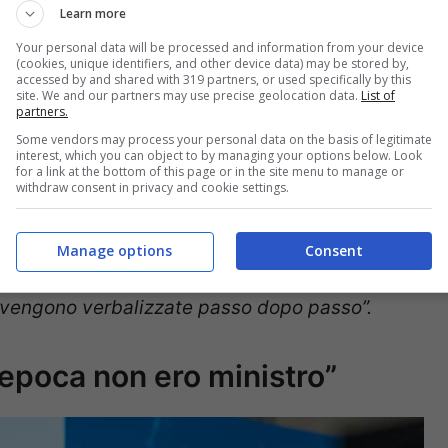
Learn more
Your personal data will be processed and information from your device
(cookies, unique identifiers, and other device data) may be stored by,
accessed by and shared with 319 partners, or used specifically by this
decide in base a parametri
site. We and our partners may use precise geolocation data.
List of
partners.
Some vendors may process your personal data on the basis of legitimate
interest, which you can object to by managing your options below. Look
for a link at the bottom of this page or in the site menu to manage or
withdraw consent in privacy and cookie settings.
scelto i finanziamenti
Valerio Toniolo
ha fatto
on la stampa e decidere il modo in cui
Manage options
Consent
 delle commissioni “
è quello di prendere
e vengono verbalizzate passo dopo passo”.
l’epoca non ero ministro”