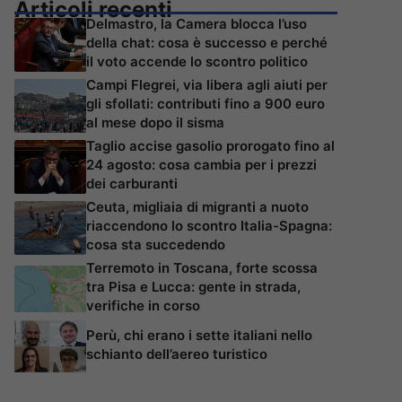
Articoli recenti
Delmastro, la Camera blocca l’uso
della chat: cosa è successo e perché
il voto accende lo scontro politico
Campi Flegrei, via libera agli aiuti per
gli sfollati: contributi fino a 900 euro
al mese dopo il sisma
Taglio accise gasolio prorogato fino al
24 agosto: cosa cambia per i prezzi
dei carburanti
Ceuta, migliaia di migranti a nuoto
riaccendono lo scontro Italia-Spagna:
cosa sta succedendo
Terremoto in Toscana, forte scossa
tra Pisa e Lucca: gente in strada,
verifiche in corso
Perù, chi erano i sette italiani nello
schianto dell’aereo turistico