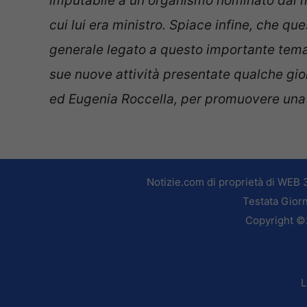
imputabile a un organismo nominato dal mi
cui lui era ministro. Spiace infine, che qu
generale legato a questo importante tema. I
sue nuove attività presentate qualche gio
ed Eugenia Roccella, per promuovere una c
Notizie.com di proprietà di WEB 
Testata Giorn
Copyright ©2
L