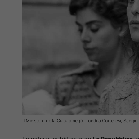
Il Ministero della Cultura negò i fondi a Cortellesi, Sangi