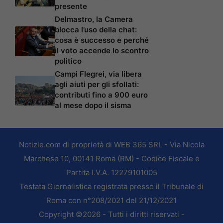
presente
Delmastro, la Camera
blocca l’uso della chat:
cosa è successo e perché
il voto accende lo scontro
politico
Campi Flegrei, via libera
agli aiuti per gli sfollati:
contributi fino a 900 euro
al mese dopo il sisma
Notizie.com di proprietà di WEB 365 SRL - Via Nicola
Marchese 10, 00141 Roma (RM) - Codice Fiscale e
Partita I.V.A. 12279101005
Testata Giornalistica registrata presso il Tribunale di
Roma con n°208/2021 del 21/12/2021
Copyright ©2026 - Tutti i diritti riservati -