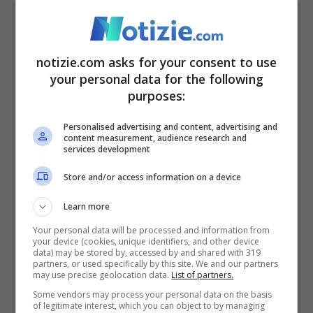
finanziamento del Ministero”.
notizie.com asks for your consent to use
“Non sono stati colti
your personal data for the following
aspetti fondamentali
purposes:
dell’opera”
Personalised advertising and content, advertising and
content measurement, audience research and
services development
Store and/or access information on a device
Learn more
Your personal data will be processed and information from
your device (cookies, unique identifiers, and other device
data) may be stored by, accessed by and shared with 319
partners, or used specifically by this site. We and our partners
may use precise geolocation data.
List of partners.
Some vendors may process your personal data on the basis
of legitimate interest, which you can object to by managing